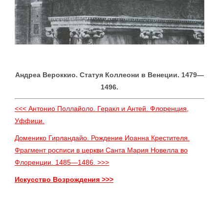
Андреа Вероккио. Статуя Коллеони в Венеции. 1479—
1496.
<<< Антонио Поллайоло. Геракл и Антей. Флоренция,
Уффици.
Доменико Гирландайо. Рождение Иоанна Крестителя.
Фрагмент росписи в церкви Санта Мария Новелла во
Флоренции. 1485—1486. >>>
Искусство Возрождения >>>