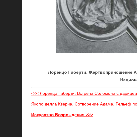
Лоренцо Гиберти. Жертвоприношение Ав
Национ
<<< Лоренцо Гиберти. Встреча Соломона с царицей
Якопо делла Кверча. Сотворение Адама. Рельеф по
Искусство Возрождения >>>