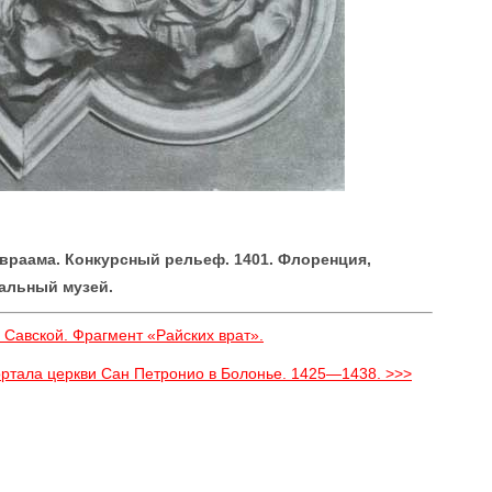
раама. Конкурсный рельеф. 1401. Флоренция,
альный музей.
 Савской. Фрагмент «Райских врат».
ртала церкви Сан Петронио в Болонье. 1425—1438. >>>