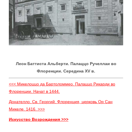
Леон Баттиста Альберти. Палаццо Ручеллаи во
Флоренции. Середина XV в.
<<< Микелоццо да Бартоломмео. Палаццо Рикарди во
Флоренции. Начат в 1444.
Донателло. Св. Георгий. Флоренция, церковь Ор Сан
Микеле. 1416. >>>
Искусство Возрождения >>>