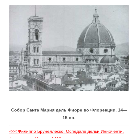
Собор Санта Мария дель Фиоре во Флоренции. 14—
15 вв.
<<< Филиппо Брунеллеско. Оспедале дельи Инноченти.