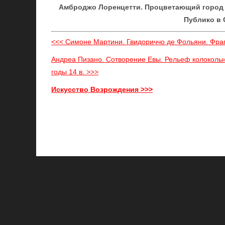
Амброджо Лоренцетти. Процветающий город 
Публико в 
<<< Симоне Мартини. Гвидориччо де Фольяни. Фраг
Андреа Пизано. Сотворение Евы. Рельеф колоколь
годы 14 в. >>>
Искусство Возрождения >>>