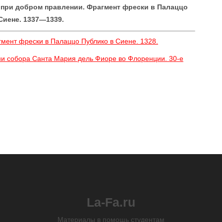
при добром правлении. Фрагмент фрески в Палаццо
Сиене. 1337—1339.
мент фрески в Палаццо Публико в Сиене. 1328.
ни собора Санта Мария дель Фиоре во Флоренции. 30-е
La-Fa.ru
Материалы в помощь студентам