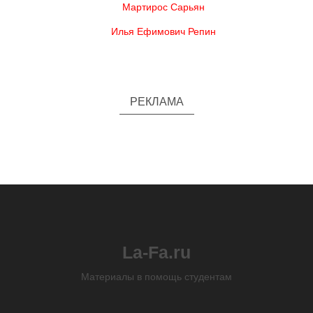
Мартирос Сарьян
Илья Ефимович Репин
РЕКЛАМА
La-Fa.ru
Материалы в помощь студентам