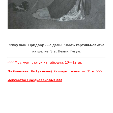
Чжоу Фан. Придворные дамы. Часть картины-свитка
на шелке, 9 в. Пекин, Гугун.
<<< Фрагмент статуи из Тайюани. 10—12 вв.
Ли Лун-мянь (Ли Гун-линь). Лошадь с конюхом. 11 в. >>>
Искусство Средневековья >>>