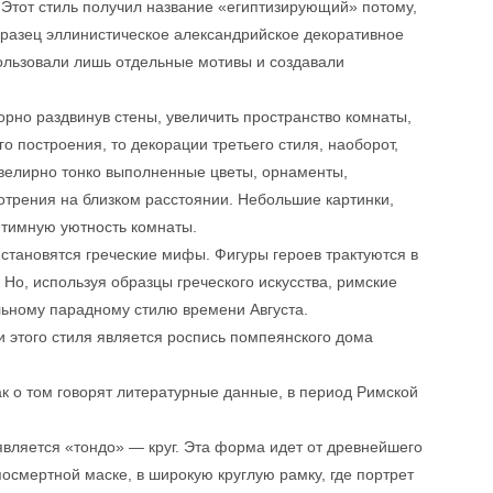
 Этот стиль получил название «египтизирующий» потому,
бразец эллинистическое александрийское декоративное
пользовали лишь отдельные мотивы и создавали
рно раздвинув стены, увеличить пространство комнаты,
о построения, то декорации третьего стиля, наоборот,
ювелирно тонко выполненные цветы, орнаменты,
трения на близком расстоянии. Небольшие картинки,
тимную уютность комнаты.
становятся греческие мифы. Фигуры героев трактуются в
э. Но, используя образцы греческого искусства, римские
льному парадному стилю времени Августа.
 этого стиля является роспись помпеянского дома
к о том говорят литературные данные, в период Римской
вляется «тондо» — круг. Эта форма идет от древнейшего
посмертной маске, в широкую круглую рамку, где портрет