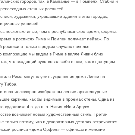
алийских городов, так, в Кампанье — в Помпеях, Стабии и
ревосходных стенных росписей.
писи, художники, украшавшие здания в этих городах,
зиционных решений.
лись несколько иные, чем в республиканское время, формы:
время в росписях Рима и Помпеи получает пейзаж. По
 росписи и только в редких случаях являлся
ю композицию мы видим в Риме в вилле Ливии близ
к, что входящий чувствовал себя в нем, как в цветущем
стиля Рима могут служить украшения дома Ливии на
гу Тибра.
 стенах иллюзорно изображены легкие архитектурные
ьшие картины, как бы видимые в проемах стены. Одна из
 художника 4 в. до н. э. Никия «Ио и Аргус».
сстве возникает новый художественный стиль. Третий
е только потому, что в декоративных деталях встречаются
еянской росписи «дома Орфея» — сфинксы и женские