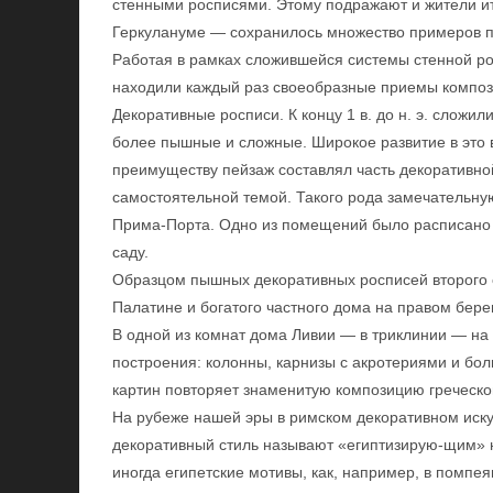
стенными росписями. Этому подражают и жители ит
Геркулануме — сохранилось множество примеров п
Работая в рамках сложившейся системы стенной рос
находили каждый раз своеобразные приемы компо
Декоративные росписи. К концу 1 в. до н. э. сложи
более пышные и сложные. Широкое развитие в это 
преимуществу пейзаж составлял часть декоративной
самостоятельной темой. Такого рода замечательну
Прима-Порта. Одно из помещений было расписано та
саду.
Образцом пышных декоративных росписей второго 
Палатине и богатого частного дома на правом бере
В одной из комнат дома Ливии — в триклинии — на
построения: колонны, карнизы с акротериями и бол
картин повторяет знаменитую композицию греческого
На рубеже нашей эры в римском декоративном иску
декоративный стиль называют «египтизирую-щим» н
иногда египетские мотивы, как, например, в помп