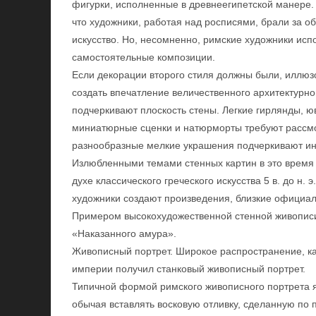
фигурки, исполненные в древнеегипетской манере.
что художники, работая над росписями, брали за о
искусство. Но, несомненно, римские художники ис
самостоятельные композиции.
Если декорации второго стиля должны были, иллюзо
создать впечатление величественного архитектурног
подчеркивают плоскость стены. Легкие гирлянды, 
миниатюрные сценки и натюрморты требуют рассмо
разнообразные мелкие украшения подчеркивают ин
Излюбленными темами стенных картин в это время 
духе классического греческого искусства 5 в. до н. 
художники создают произведения, близкие официа
Примером высокохудожественной стенной живописи
«Наказанного амура».
Живописный портрет. Широкое распространение, ка
империи получил станковый живописный портрет.
Типичной формой римского живописного портрета я
обычая вставлять восковую отливку, сделанную по 