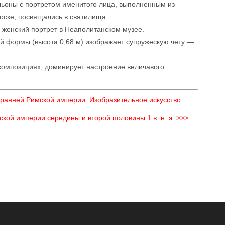
льоны с портретом именитого лица, выполненным из
оске, посвящались в святилища.
 женский портрет в Неаполитанском музее.
й формы (высота 0,68 м) изображает супружескую чету —
х композициях, доминирует настроение величавого
о ранней Римской империи. Изобразительное искусство
ской империи середины и второй половины 1 в. н. э. >>>