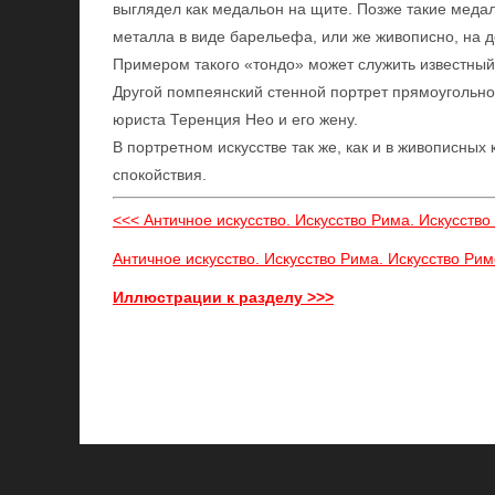
выглядел как медальон на щите. Позже такие меда
металла в виде барельефа, или же живописно, на д
Примером такого «тондо» может служить известный
Другой помпеянский стенной портрет прямоугольно
юриста Теренция Нео и его жену.
В портретном искусстве так же, как и в живописны
спокойствия.
<<< Античное искусство. Искусство Рима. Искусств
Античное искусство. Искусство Рима. Искусство Рим
Иллюстрации к разделу >>>