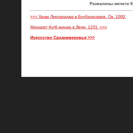
Развалины мечети Ку
<<< Храм Лингараджа в Бхубанесваре. Ок. 1000.
Минарет Кутб-минар в Дели. 1231. >>>
Искусство Средневековья >>>