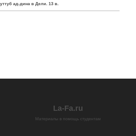
ттуб ад-дина в Дели. 13 в.
La-Fa.ru
Материалы в помощь студентам