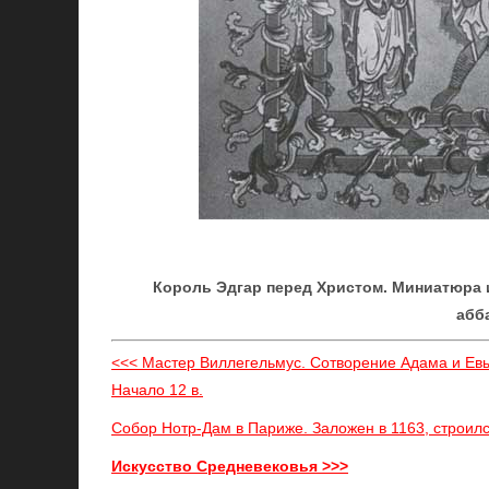
Король Эдгар перед Христом. Миниатюра 
абба
<<< Мастер Виллегельмус. Сотворение Адама и Ев
Начало 12 в.
Собор Нотр-Дам в Париже. Заложен в 1163, строилс
Искусство Средневековья >>>