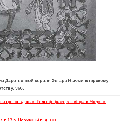
из Дарственной короля Эдгара Ньюминстерскому
тству. 966.
ы и грехопадение. Рельеф фасада собора в Модене.
я в 13 в. Наружный вид. >>>