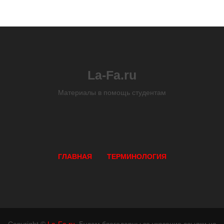
La-Fa.ru
Материалы в помощь студентам
ГЛАВНАЯ
ТЕРМИНОЛОГИЯ
Copyright ©
La-Fa.ru
. Будем благодарны за указание ссылки на