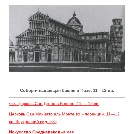
Собор и падающая башня в Пизе. 11—12 вв.
<<< Церковь Сан Дзено в Вероне. 11 — 12 вв.
Церковь Сан Миниато аль Монте во Флоренции. 11—12
вв. Внутренний вид. >>>
Искусство Средневековья >>>