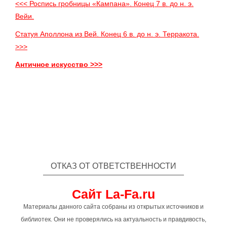
<<< Роспись гробницы «Кампана». Конец 7 в. до н. э.
Вейи.
Статуя Аполлона из Вей. Конец 6 в. до н. э. Терракота.
>>>
Античное искусство >>>
ОТКАЗ ОТ ОТВЕТСТВЕННОСТИ
Сайт La-Fa.ru
Материалы данного сайта собраны из открытых источников и
библиотек. Они не проверялись на актуальность и правдивость,