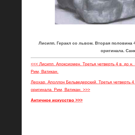
Лисипп. Геракл со львом. Вторая половина 4
оригинала. Сан
<<< Лисипп. Апоксиомен. Третья четверть 4 в. до н
Рим, Ватикан.
Леохар. Аполлон Бельведерский. Третья четверть 4 
оригинала. Рим, Ватикан. >>>
Античное искусство >>>