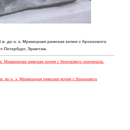
 в. до н. э. Мраморная римская копия с бронзового
кт-Петербург, Эрмитаж.
. э. Мраморная римская копия с бронзового оригинала.
в. до н. э. Мраморная римская копия с бронзового