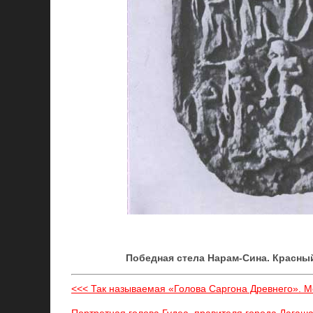
Победная стела Нарам-Сина. Красный 
<<< Так называемая «Голова Саргона Древнего». Мед