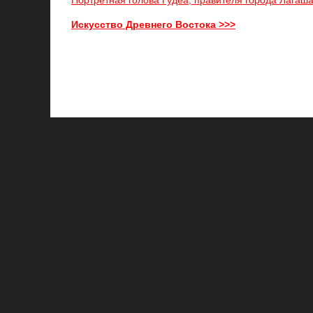
Портретная голова Гудеа, правителя города Лагаша. 
Искусство Древнего Востока >>>