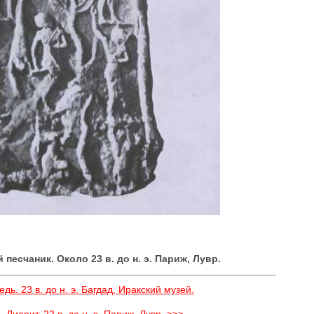
песчаник. Около 23 в. до н. э. Париж, Лувр.
ь. 23 в. до н. э. Багдад, Иракский музей.