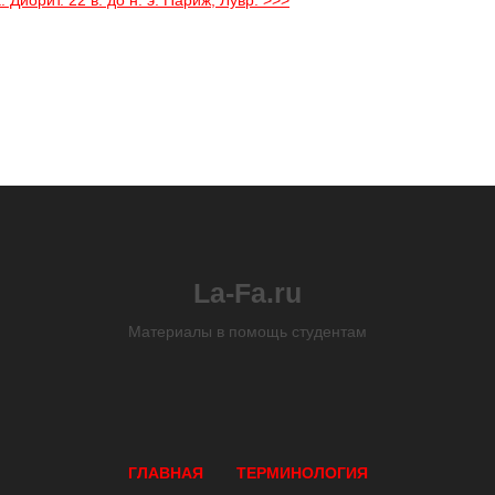
Диорит. 22 в. до н. э. Париж, Лувр. >>>
La-Fa.ru
Материалы в помощь студентам
ГЛАВНАЯ
ТЕРМИНОЛОГИЯ