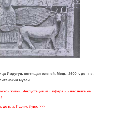
а Имдугуд, когтящая оленей. Медь. 2600 г. до н. э.
ританский музей.
ьской жизни. Инкрустация из шифера и известняка на
ей.
. до н. э. Париж, Лувр. >>>