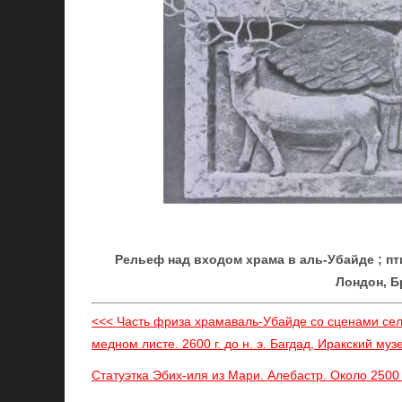
Рельеф над входом храма в аль-Убайде ; птиц
Лондон, Б
<<< Часть фриза храмаваль-Убайде со сценами сел
медном листе. 2600 г. до н. э. Багдад, Иракский муз
Статуэтка Эбих-иля из Мари. Алебастр. Около 2500 г