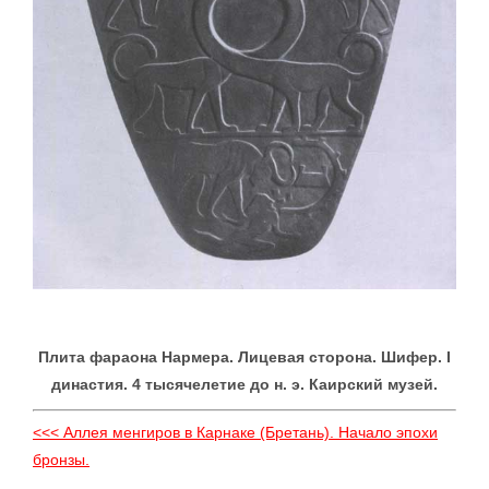
Плита фараона Нармера. Лицевая сторона. Шифер. I
династия. 4 тысячелетие до н. э. Каирский музей.
<<< Аллея менгиров в Карнаке (Бретань). Начало эпохи
бронзы.