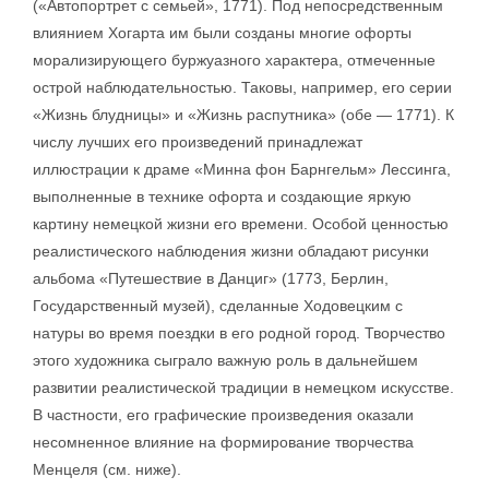
(«Автопортрет с семьей», 1771). Под непосредственным
влиянием Хогарта им были созданы многие офорты
морализирующего буржуазного характера, отмеченные
острой наблюдательностью. Таковы, например, его серии
«Жизнь блудницы» и «Жизнь распутника» (обе — 1771). К
числу лучших его произведений принадлежат
иллюстрации к драме «Минна фон Барнгельм» Лессинга,
выполненные в технике офорта и создающие яркую
картину немецкой жизни его времени. Особой ценностью
реалистического наблюдения жизни обладают рисунки
альбома «Путешествие в Данциг» (1773, Берлин,
Государственный музей), сделанные Ходовецким с
натуры во время поездки в его родной город. Творчество
этого художника сыграло важную роль в дальнейшем
развитии реалистической традиции в немецком искусстве.
В частности, его графические произведения оказали
несомненное влияние на формирование творчества
Менцеля (см. ниже).