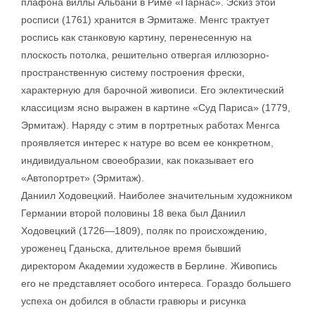
плафона виллы Альбани в Риме «Парнас». Эскиз этой
росписи (1761) хранится в Эрмитаже. Менгс трактует
роспись как станковую картину, перенесенную на
плоскость потолка, решительно отвергая иллюзорно-
пространственную систему построения фрески,
характерную для барочной живописи. Его эклектический
классицизм ясно выражен в картине «Суд Париса» (1779,
Эрмитаж). Наряду с этим в портретных работах Менгса
проявляется интерес к натуре во всем ее конкретном,
индивидуальном своеобразии, как показывает его
«Автопортрет» (Эрмитаж).
Даниил Ходовецкий. Наиболее значительным художником
Германии второй половины 18 века был Даниил
Ходовецкий (1726—1809), поляк по происхождению,
уроженец Гданьска, длительное время бывший
директором Академии художеств в Берлине. Живопись
его не представляет особого интереса. Гораздо большего
успеха он добился в области гравюры и рисунка