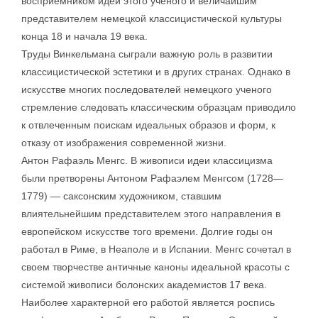
восприемником идей этого ученого и величайшим
представителем немецкой классицистической культуры
конца 18 и начала 19 века.
Труды Винкельмана сыграли важную роль в развитии
классицистической эстетики и в других странах. Однако в
искусстве многих последователей немецкого ученого
стремление следовать классическим образцам приводило
к отвлеченным поискам идеальных образов и форм, к
отказу от изображения современной жизни.
Антон Рафаэль Менгс. В живописи идеи классицизма
были претворены Антоном Рафаэлем Менгсом (1728—
1779) — саксонским художником, ставшим
влиятельнейшим представителем этого направления в
европейском искусстве того времени. Долгие годы он
работал в Риме, в Неаполе и в Испании. Менгс сочетал в
своем творчестве античные каноны идеальной красоты с
системой живописи болонских академистов 17 века.
Наиболее характерной его работой является роспись