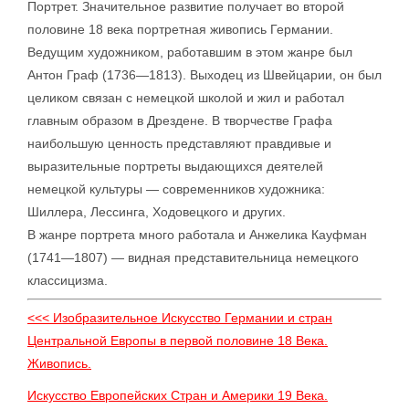
Портрет. Значительное развитие получает во второй
половине 18 века портретная живопись Германии.
Ведущим художником, работавшим в этом жанре был
Антон Граф (1736—1813). Выходец из Швейцарии, он был
целиком связан с немецкой школой и жил и работал
главным образом в Дрездене. В творчестве Графа
наибольшую ценность представляют правдивые и
выразительные портреты выдающихся деятелей
немецкой культуры — современников художника:
Шиллера, Лессинга, Ходовецкого и других.
В жанре портрета много работала и Анжелика Кауфман
(1741—1807) — видная представительница немецкого
классицизма.
<<< Изобразительное Искусство Германии и стран
Центральной Европы в первой половине 18 Века.
Живопись.
Искусство Европейских Стран и Америки 19 Века.