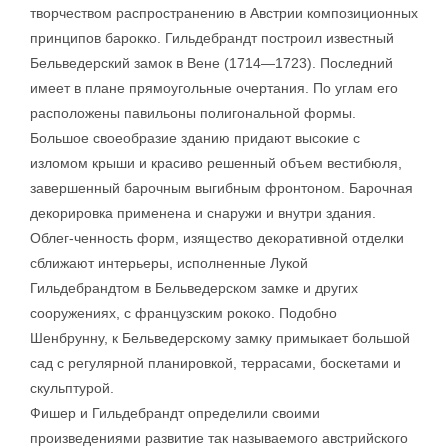
творчеством распространению в Австрии композиционных
принципов барокко. Гильдебрандт построил известный
Бельведерский замок в Вене (1714—1723). Последний
имеет в плане прямоугольные очертания. По углам его
расположены павильоны полигональной формы.
Большое своеобразие зданию придают высокие с
изломом крыши и красиво решенный объем вестибюля,
завершенный барочным выгибным фронтоном. Барочная
декорировка применена и снаружи и внутри здания.
Облег-ченность форм, изящество декоративной отделки
сближают интерьеры, исполненные Лукой
Гильдебрандтом в Бельведерском замке и других
сооружениях, с французским рококо. Подобно
Шенбрунну, к Бельведерскому замку примыкает большой
сад с регулярной планировкой, террасами, боскетами и
скульптурой.
Фишер и Гильдебрандт определили своими
произведениями развитие так называемого австрийского