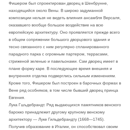
Фишером был спроектирован дворец в Шенбрунне,
находящийся около Вены. В широко задуманной
композиции нельзя не видеть влияния ансамбля Версаля,
оказавшего вообще большое воздействие на всю
европейскую архитектуру. Оно проявляется прежде всего
в общем сопряжении большого дворцового здания и
тесно связанного с ним регулярно спланированного
парадного парка с огромным партером, террасами,
стриженой зеленью и павильонами. Сам дворец имеет в
плане форму каре. В последующее время внешняя и
внутренняя отделка подверглись сильным изменениям.
Кроме того, Фишером был построен в барочных формах в
Вене ряд особняков, в том числе бывший дворец принца
Евгения.
Лука Гшъдебрандт. Ряд выдающихся памятников венского
барокко принадлежит другому крупному венскому
архитектору — Луке Гильдебрандту (1668—1745).
Получив образование в Италии, он способствовал своим