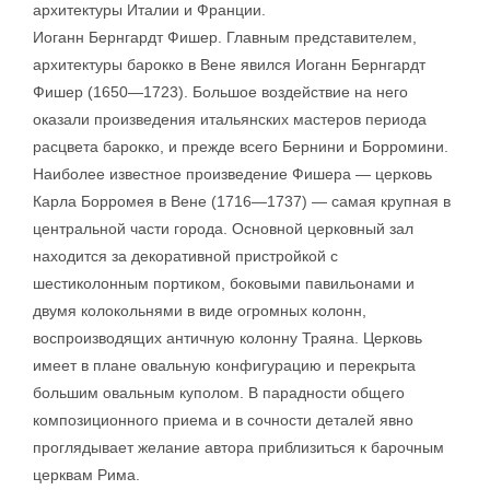
архитектуры Италии и Франции.
Иоганн Бернгардт Фишер. Главным представителем,
архитектуры барокко в Вене явился Иоганн Бернгардт
Фишер (1650—1723). Большое воздействие на него
оказали произведения итальянских мастеров периода
расцвета барокко, и прежде всего Бернини и Борромини.
Наиболее известное произведение Фишера — церковь
Карла Борромея в Вене (1716—1737) — самая крупная в
центральной части города. Основной церковный зал
находится за декоративной пристройкой с
шестиколонным портиком, боковыми павильонами и
двумя колокольнями в виде огромных колонн,
воспроизводящих античную колонну Траяна. Церковь
имеет в плане овальную конфигурацию и перекрыта
большим овальным куполом. В парадности общего
композиционного приема и в сочности деталей явно
проглядывает желание автора приблизиться к барочным
церквам Рима.