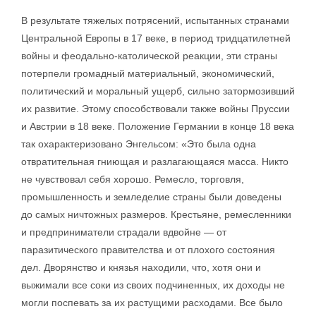
В результате тяжелых потрясений, испытанных странами
Центральной Европы в 17 веке, в период тридцатилетней
войны и феодально-католической реакции, эти страны
потерпели громадный материальный, экономический,
политический и моральный ущерб, сильно затормозивший
их развитие. Этому способствовали также войны Пруссии
и Австрии в 18 веке. Положение Германии в конце 18 века
так охарактеризовано Энгельсом: «Это была одна
отвратительная гниющая и разлагающаяся масса. Никто
не чувствовал себя хорошо. Ремесло, торговля,
промышленность и земледелие страны были доведены
до самых ничтожных размеров. Крестьяне, ремесленники
и предприниматели страдали вдвойне — от
паразитического правителства и от плохого состояния
дел. Дворянство и князья находили, что, хотя они и
выжимали все соки из своих подчиненных, их доходы не
могли поспевать за их растущими расходами. Все было