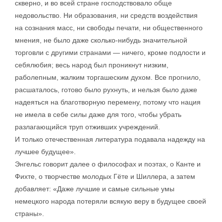
скверно, и во всей стране господствовало обще
недовольство. Ни образования, ни средств воздействия
на сознания масс, ни свободы печати, ни общественного
мнения, не было даже сколько-нибудь значительной
торговли с другими странами — ничего, кроме подлости и
себялюбия; весь народ был проникнут низким,
раболепным, жалким торгашеским духом. Все прогнило,
расшаталось, готово было рухнуть, и нельзя было даже
надеяться на благотворную перемену, потому что нация
не имела в себе силы даже для того, чтобы убрать
разлагающийся труп отживших учреждений.
И только отечественная литература подавала надежду на
лучшее будущее».
Энгельс говорит далее о философах и поэтах, о Канте и
Фихте, о творчестве молодых Гёте и Шиллера, а затем
добавляет: «Даже лучшие и самые сильные умы
немецкого народа потеряли всякую веру в будущее своей
страны».