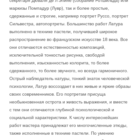
секретаря Дюваля де л'Эпине (собрание Ротшильда) или
маркизы Помпадур (Лувр), так и более простые,
сдержанные и строгие, например портрет Руссо, портрет
Сильвестра, автопортреты. Большинство работ Латура
выполнено в технике пастели, получившей широкое
распространение во французском искусстве 18 века. Все
они отличаются естественностью композиций,
исключительной тонкостью рисунка, свободой
выполнения, изысканностью колорита, то более
сдержанного, то более звучного, но всегда гармоничного.
Острый наблюдатель натуры, тонкий знаток человеческой
психологии, Латур воссоздает в них живые и яркие образы
своих современников. Его портретам присуща
необыкновенная острота и живость выражения, и вместе
с тем они отличаются глубиной психологической и
социальной характеристики. К числу интереснейших
работ мастера принадлежат его многочисленные этюды,
также исполненные в технике пастели. По умению