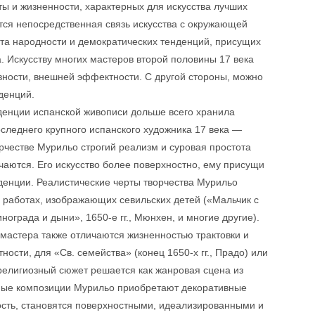
ты и жизненности, характерных для искусства лучших
тся непосредственная связь искусства с окружающей
ата народности и демократических тенденций, присущих
а. Искусству многих мастеров второй половины 17 века
вности, внешней эффектности. С другой стороны, можно
денций.
денции испанской живописи дольше всего хранила
следнего крупного испанского художника 17 века —
честве Мурильо строгий реализм и суровая простота
чаются. Его искусство более поверхностно, ему присущи
енции. Реалистические черты творчества Мурильо
 работах, изображающих севильских детей («Мальчик с
инограда и дыни», 1650-е гг., Мюнхен, и многие другие).
мастера также отличаются жизненностью трактовки и
ности, для «Св. семейства» (конец 1650-х гг., Прадо) или
 религиозный сюжет решается как жанровая сцена из
зные композиции Мурильо приобретают декоративные
ность, становятся поверхностными, идеализированными и