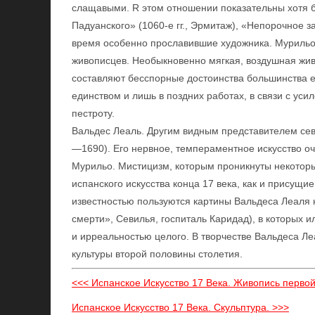
слащавыми. R этом отношении показательны хотя б
Падуанского» (1060-е гг., Эрмитаж), «Непорочное за
время особенно прославившие художника. Мурильо
живописцев. Необыкновенно мягкая, воздушная жив
составляют бесспорные достоинства большинства е
единством и лишь в поздних работах, в связи с у
пестроту.
Вальдес Леаль. Другим видным представителем сев
—1690). Его нервное, темпераментное искусство оч
Мурильо. Мистицизм, которым проникнуты некоторы
испанского искусства конца 17 века, как и присущи
известностью пользуются картины Вальдеса Леаля
смерти», Севилья, госпиталь Каридад), в которых и
и ирреальностью целого. В творчестве Вальдеса 
культуры второй половины столетия.
<<< Испанское Искусство 17 Века. Живопись первой
Испанское Искусство 17 Века. Скульптура. >>>