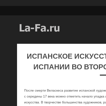
ИСПАНСКОЕ ИСКУССТ
ИСПАНИИ ВО ВТОРО
После смерти Веласкеса развитие испанской худо
с середины 17 века можно отметить начало упадка и
искусства. В творчестве большинства художников, 