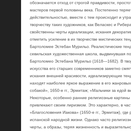
обозначается отход от строгой правдивости, просто
мастеров первой половины века. Постепенно теряе
действительностью, вместе с тем происходит и утр
творчеству таких художников, как Веласкес и Рибер
свойственны черты идеализации, искания декорати
отметить усиление в их творчестве мистических тен
Бартоломее Эстебан Мурильо. Реалистические тен
севильская художественная школа, выдвинувшая по
Бартоломео Эстебана Мурильо (1618—1682). В твор
искусства его старших современников заметно смяг
искания внешней красивости, идеализирующие тенд
находят наиболее яркое выражение в его жанровых
собакой», 1650-е гг., Эрмитаж; «Мальчики за едой в
Некоторые, особенно ранние религиозные картины 
привлекают своим лиризмом. Это характерно, в част
«Благословения Иакова» (1650-е гг., Эрмитаж), где
испанской народной жизни. Однако часто религио
черты, а образы, теряя жизненность и выразитель