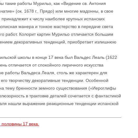
ы такие работы Мурильо, как «Видение св. Антония
чатие» (ок. 1678 г., Прядо) или многие мадонны, в свое
 принадлежит к числу наиболее крупных испанских
описная манера и тонкое мастерство в передаче света
го работ. Колорит картин Мурильо отличается большим
силением декоративных тенденций, приобретает излишнюю
ильской школы в конце 17 века был Вальдес Леаль (1622
ень отличается от спокойного лиричного искусства
е работы Вальдеса Леаля, столь же характерен для
е его творчеству декоративные тенденции. Особенной
 на тему бренности земного существования («Иероглифы
ллюзорность в трактовке деталей сочетается с фантастикой
Леаля нашли выражение реакционные тенденции испанской
 половины 17 века.