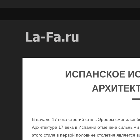
ИСПАНСКОЕ ИС
АРХИТЕКТ
В начале 17 века строгий стиль Эрреры сменился 
Архитектура 17 века в Испании отмечена сильным
этого стиля в первой половине столетия является 