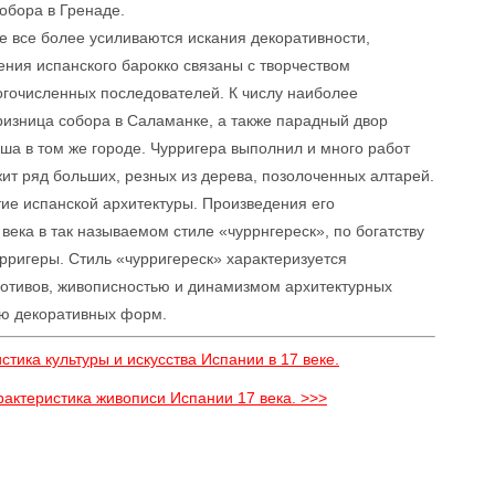
обора в Гренаде.
ре все более усиливаются искания декоративности,
ния испанского барокко связаны с творчеством
огочисленных последователей. К числу наиболее
ризница собора в Саламанке, а также парадный двор
уша в том же городе. Чурригера выполнил и много работ
жит ряд больших, резных из дерева, позолоченных алтарей.
тие испанской архитектуры. Произведения его
века в так называемом стиле «чуррнгереск», по богатству
рригеры. Стиль «чурригереск» характеризуется
отивов, живописностью и динамизмом архитектурных
ью декоративных форм.
тика культуры и искусства Испании в 17 веке.
рактеристика живописи Испании 17 века. >>>