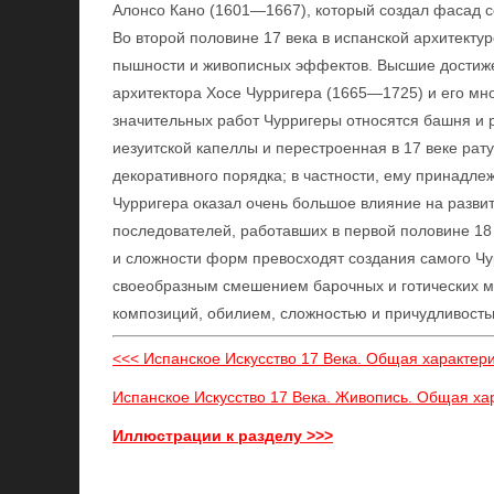
Алонсо Кано (1601—1667), который создал фасад с
Во второй половине 17 века в испанской архитекту
пышности и живописных эффектов. Высшие достиже
архитектора Хосе Чурригера (1665—1725) и его мн
значительных работ Чурригеры относятся башня и 
иезуитской капеллы и перестроенная в 17 веке рат
декоративного порядка; в частности, ему принадле
Чурригера оказал очень большое влияние на разви
последователей, работавших в первой половине 18 
и сложности форм превосходят создания самого Чу
своеобразным смешением барочных и готических м
композиций, обилием, сложностью и причудливост
<<< Испанское Искусство 17 Века. Общая характерис
Испанское Искусство 17 Века. Живопись. Общая ха
Иллюстрации к разделу >>>