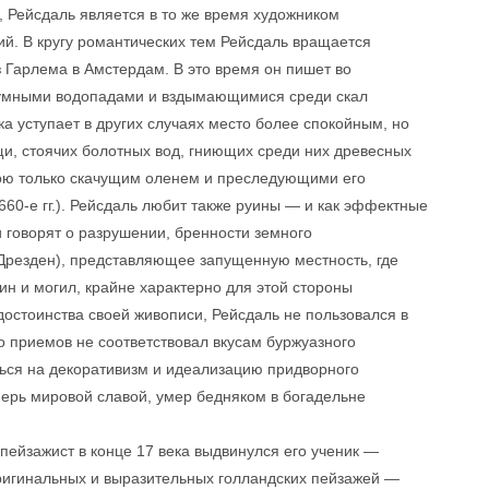
, Рейсдаль является в то же время художником
й. В кругу романтических тем Рейсдаль вращается
з Гарлема в Амстердам. В это время он пишет во
шумными водопадами и вздымающимися среди скал
 уступает в других случаях место более спокойным, но
и, стоячих болотных вод, гниющих среди них древесных
ою только скачущим оленем и преследующими его
60-е гг.). Рейсдаль любит также руины — и как эффектные
 говорят о разрушении, бренности земного
 Дрезден), представляющее запущенную местность, где
ин и могил, крайне характерно для этой стороны
остоинства своей живописи, Рейсдаль не пользовался в
о приемов не соответствовал вкусам буржуазного
ься на декоративизм и идеализацию придворного
перь мировой славой, умер бедняком в богадельне
 пейзажист в конце 17 века выдвинулся его ученик —
ригинальных и выразительных голландских пейзажей —