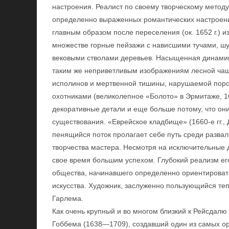
настроения. Реалист по своему творческому методу
определенно выраженных романтических настроени
главным образом после переселения (ок. 1652 г.) и
множестве горные пейзажи с нависшими тучами, 
вековыми стволами деревьев. Насыщенная динамика
таким же неприветливым изображениям лесной чащ
исполинов и мертвенной тишины, нарушаемой пор
охотниками (великолепное «Болото» в Эрмитаже, 16
декоративные детали и еще больше потому, что они
существования. «Еврейское кладбище» (1660-е гг.,
пенящийся поток пролагает себе путь среди развал
творчества мастера. Несмотря на исключительные д
свое время большим успехом. Глубокий реализм ег
общества, начинавшего определенно ориентироват
искусства. Художник, заслуженно пользующийся те
Гарлема.
Как очень крупный и во многом близкий к Рейсдалю
Гоббема (1638—1709), создавший один из самых о