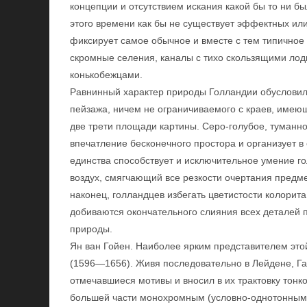
концепции и отсутствием искания какой бы то ни б
этого времени как бы не существует эффектных и
фиксирует самое обычное и вместе с тем типичное
скромные селения, каналы с тихо скользящими лод
конькобежцами.
Равнинный характер природы Голландии обусловил
пейзажа, ничем не ограничиваемого с краев, имеющ
две трети площади картины. Серо-голубое, туманно
впечатление бесконечного простора и организует в
единства способствует и исключительное умение г
воздух, смягчающий все резкости очертания предм
наконец, голландцев избегать цветистости колорит
добиваются окончательного слияния всех деталей 
природы.
Ян ван Гойен. Наиболее ярким представителем этой
(1596—1656). Живя последовательно в Лейдене, Гар
отмечавшиеся мотивы и вносил в их трактовку тонко
большей части монохромным (условно-однотонным)