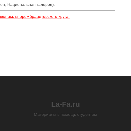
он, Национальная галерея).
ивопись внерембраидтовского круга.
La-Fa.ru
Материалы в помощь студентам