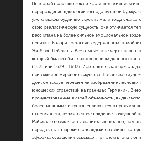
Во второй половине века отчасти под влиянием ино
перерождения идеологии господствующей буржуази
уже слишком буднично-скромными, и тогда слагает
свою реалистическую сущность, она отличается те
рассчитана на более сильное эмоциональное возде
новизны. Колорит, оставаясь сдержанным, приобре
Якоб ван Рейсдалъ. Все отмеченные черты нового п
который был как бы олицетворением данного этапа
(1628 или 1629—1682). Исключительная яркость да
пейзажистов мирового искусства. Начав свою худож
дюн, он вскоре перешел на изображение лесистых 
юношеских странствий на границах Германии. В его
прочувствованные в своей объемности, выдвигаются
более мощными и крепко спаиваются в продуманный
пластичности, великолепное владение воздушной п
Рейсдалю возможность значительно полнее, чем эт
передавать и широкие голландские равнины, которы
эффекта освещения вызывает при этом впечатление