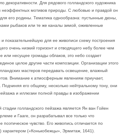
ыло декоративности. Для рядового голландского художника
ли неэффектных мотивов природы. С любовью и правдой он
 для его родины. Тематика однообразна: пустынные дюны,
ками рыбаков или те же каналы зимой, оживленные
 и показательнейшую для ее живописи схему построения
его очень низкий горизонт и отводящего небу более чем
е или несущее громады облаков, это небо создает
 единое целое другие части композиции. Организации этого
олландских мастеров передавать освещение, влажный
етов. Внимание к атмосферным явлениям приучает,
а. Подчиняя его общему, несколько нейтральному тону, они
пейзажа и иллюзии полной правды в изображении
 стадии голландского пейзажа является Ян ван Гойен
леме и Гааге, он разрабатывал все только что
е поэтическое чувство. Его живопись отличается по
 характером («Конькобежцы», Эрмитаж, 1641).