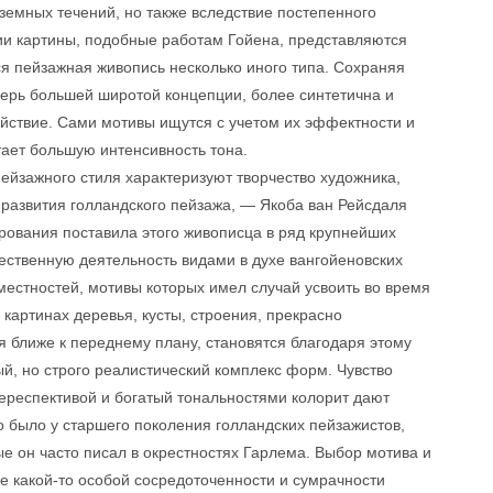
земных течений, но также вследствие постепенного
и картины, подобные работам Гойена, представляются
ся пейзажная живопись несколько иного типа. Сохраняя
перь большей широтой концепции, более синтетична и
йствие. Сами мотивы ищутся с учетом их эффектности и
тает большую интенсивность тона.
ейзажного стиля характеризуют творчество художника,
 развития голландского пейзажа, — Якоба ван Рейсдаля
рования поставила этого живописца в ряд крупнейших
ественную деятельность видами в духе вангойеновских
местностей, мотивы которых имел случай усвоить во время
 картинах деревья, кусты, строения, прекрасно
 ближе к переднему плану, становятся благодаря этому
, но строго реалистический комплекс форм. Чувство
ереспективой и богатый тональностями колорит дают
о было у старшего поколения голландских пейзажистов,
е он часто писал в окрестностях Гарлема. Выбор мотива и
 какой-то особой сосредоточенности и сумрачности