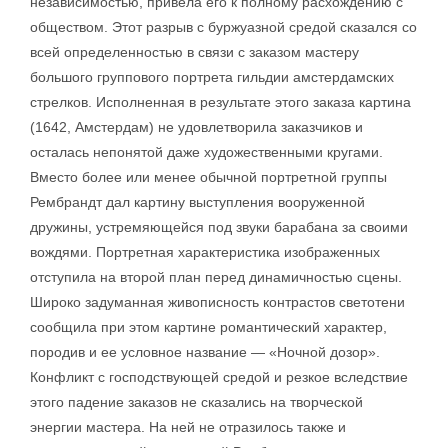
независимостью, привела его к полному расхождению с
обществом. Этот разрыв с буржуазной средой сказался со
всей определенностью в связи с заказом мастеру
большого группового портрета гильдии амстердамских
стрелков. Исполненная в результате этого заказа картина
(1642, Амстердам) не удовлетворила заказчиков и
осталась непонятой даже художественными кругами.
Вместо более или менее обычной портретной группы
Рембрандт дал картину выступления вооруженной
дружины, устремяющейся под звуки барабана за своими
вождями. Портретная характеристика изображенных
отступила на второй план перед динамичностью сцены.
Широко задуманная живописность контрастов светотени
сообщила при этом картине романтический характер,
породив и ее условное название — «Ночной дозор».
Конфликт с господствующей средой и резкое вследствие
этого падение заказов не сказались на творческой
энергии мастера. На ней не отразилось также и