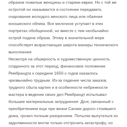
образом пожилые женщины и старики-евреи. Но с той же
остротой он оказывается в состоянии передавать
очарование молодого женского лица или обаяние
юношеского облика. Все мелочное уступает в этих
портретах обобщенной, но вместе с тем необычайно
острой подаче образа. Этому в значительной мере
способствует возрастающая широта манеры технического
выполнения.
Несмотря на обширность и художественную ценность
созданного за этот период, финансовое положение
Рембрандта к середине 1650-х годов оказалось
чрезвычайно трудным. Из-за падения числа заказов,
трудного сбыта картин и в особенности небрежности
мастера в ведении своих дел Рембрандт испытывал
большие материальные затруднения. Долг, связанный с
приобретением еще при жизни Саскии дорого стоившего
дома, грозил полным разорением. Попытки выпутаться из
задолженности могли только отстрочить катастрофу, но