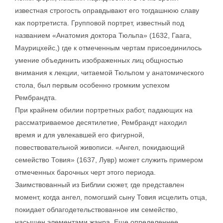
известная строгость оправдывают его тогдашнюю славу
как портретиста. Групповой портрет, известный под
названием «Анатомия доктора Тюльпа» (1632, Гаага,
Маурицхейс,) где к отмеченным чертам присоединилось
умение объединить изображенных лиц общностью
внимания к лекции, читаемой Тюльпом у анатомического
стола, был первым особенно громким успехом
Рембрандта.
При крайнем обилии портретных работ, падающих на
рассматриваемое десятилетие, Рембрандт находил
время и для увлекавшей его фигурной,
повествовательной живописи. «Ангел, покидающий
семейство Товия» (1637, Лувр) может служить примером
отмеченных барочных черт этого периода.
Заимствованный из Библии сюжет, где представлен
момент, когда ангел, помогший сыну Товия исцелить отца,
покидает облагодетельствованное им семейство,
насыщен элементами жанра. Еще определеннее