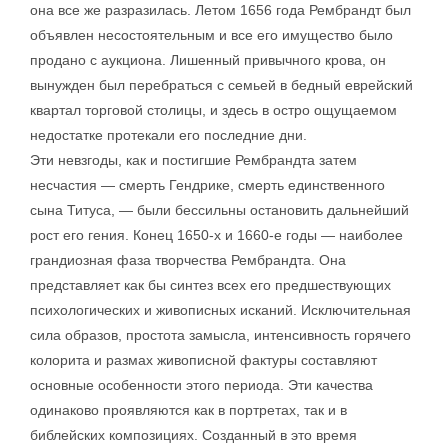
она все же разразилась. Летом 1656 года Рембрандт был
объявлен несостоятельным и все его имущество было
продано с аукциона. Лишенный привычного крова, он
вынужден был перебраться с семьей в бедный еврейский
квартал торговой столицы, и здесь в остро ощущаемом
недостатке протекали его последние дни.
Эти невзгоды, как и постигшие Рембрандта затем
несчастия — смерть Гендрике, смерть единственного
сына Титуса, — были бессильны остановить дальнейший
рост его гения. Конец 1650-х и 1660-е годы — наиболее
грандиозная фаза творчества Рембрандта. Она
представляет как бы синтез всех его предшествующих
психологических и живописных исканий. Исключительная
сила образов, простота замысла, интенсивность горячего
колорита и размах живописной фактуры составляют
основные особенности этого периода. Эти качества
одинаково проявляются как в портретах, так и в
библейских композициях. Созданный в это время