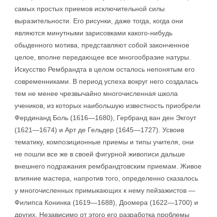
самых простых приемов исключительной силы
выразительности. Его рисунки, даже тогда, когда они
являются минутными зарисовками какого-нибудь
обыденного мотива, представляют собой законченное
целое, вполне передающее все многообразие натуры.
Искусство Рембрандта в целом осталось непонятым его
современниками. В период успеха вокруг него создалась
тем не менее чрезвычайно многочисленная школа
учеников, из которых наибольшую известность приобрели
Фердинанд Боль (1616—1680), Гербранд ван ден Экгоут
(1621—1674) и Арт де Гельдер (1645—1727). Усвоив
тематику, композиционные приемы и типы учителя, они
не пошли все же в своей фигурной живописи дальше
внешнего подражания рембрандтовским приемам. Живое
влияние мастера, напротив того, определенно сказалось
у многочисленных примыкающих к нему пейзажистов —
Филипса Конинка (1619—1688), Доомера (1622—1700) и
других. Независимо от этого его разработка проблемы