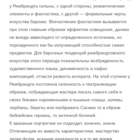
у Рембрандта сильны, с одной стороны, романтические
элементы и фантастика, с другой — формальные черты
искусства барокко. Впечатление фантастики вызывается
при этом главным образом эффектом освещения, далеко
не всегда зависящего от определенного источника, но
порожденного как бы излучающей способностью самих
предметов. Для барочных тенденций рембрандтовского
искусства этого периода показательны возбужденность
художественного языка, динамичность и пафос
композиций, отчасти резкость колорита. На этой ступени у
Рембрандта постоянна склонность к театрализации
образов, побуждающая мастера писать самого себя и
своих близких наряженными в пышные плащи, шлемы,
тюрбаны, береты или изображать Саскию то в образе
библейских героинь, то античной богиней.
К заказным портретам он подходит, конечно, иначе.
Отличающие их живость характеристики, мастерство
лепки форм, искания нарядности и в то же время