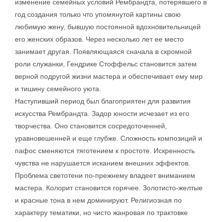
изменение семейных условий Рембрандта, потерявшего в
год создания только что упомянутой картины свою
любимую жену, бывшую постоянной вдохновительницей
его женских образов. Через несколько лет ее место
занимает другая. Появляющаяся сначала в скромной
роли служанки, Гендрике Стоффельс становится затем
верной подругой жизни мастера и обеспечивает ему мир
и тишину семейного уюта.
Наступивший период был благоприятен для развития
искусства Рембрандта. Задор юности исчезает из его
творчества. Оно становится сосредоточенней,
уравновешенней и еще глубже. Сложность композиций и
пафос сменяются тяготением к простоте. Искренность
чувства не нарушается исканием внешних эффектов.
Проблема светотени по-прежнему владеет вниманием
мастера. Колорит становится горячее. Золотисто-желтые
и красные тона в нем доминируют. Религиозная по
характеру тематики, но чисто жанровая по трактовке