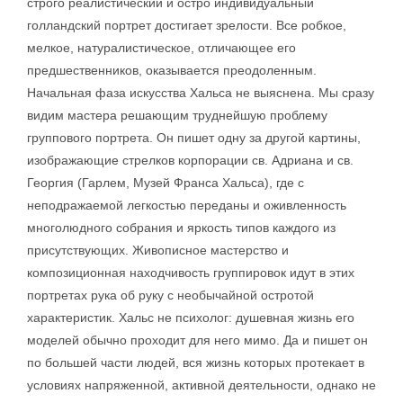
строго реалистический и остро индивидуальный
голландский портрет достигает зрелости. Все робкое,
мелкое, натуралистическое, отличающее его
предшественников, оказывается преодоленным.
Начальная фаза искусства Хальса не выяснена. Мы сразу
видим мастера решающим труднейшую проблему
группового портрета. Он пишет одну за другой картины,
изображающие стрелков корпорации св. Адриана и св.
Георгия (Гарлем, Музей Франса Хальса), где с
неподражаемой легкостью переданы и оживленность
многолюдного собрания и яркость типов каждого из
присутствующих. Живописное мастерство и
композиционная находчивость группировок идут в этих
портретах рука об руку с необычайной остротой
характеристик. Хальс не психолог: душевная жизнь его
моделей обычно проходит для него мимо. Да и пишет он
по большей части людей, вся жизнь которых протекает в
условиях напряженной, активной деятельности, однако не