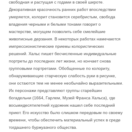
свободная и растущая с годами в своей широте.
Декоративная красочность ранних работ впоследствии
умеряется, колорит становится серебристым, свобода
владения черными и белыми тонами говорит о
мастерстве, могущем позволить себе смелейшие
живописные дерзания. В некоторых работах намечаются
импрессионистические приемы колористических
решений. Хальс пишет бесчисленные индивидуальные
портреты до последних лет жизни, но кончает снова
групповыми портретами. Обобщенные по колориту,
обнаруживающие старческую слабость руки в рисунке,
они остаются тем не менее необычайно выразительными.
Их персонажи представляют группы старейшин
богадельни (1664, Гарлем, Музей Франса Хальса), где
восьмидесятилетний художник нашел себе последний
приют. Его искусство было слишком передовым по своему
времени, чтобы обеспечить материальный успех в среде
тогдашнего буржуазного общества.