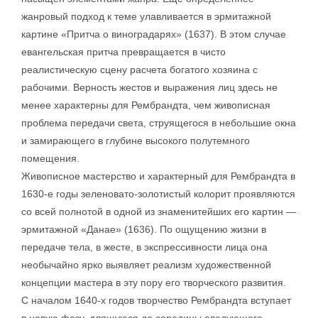
жанровый подход к теме улавливается в эрмитажной
картине «Притча о виноградарях» (1637). В этом случае
евангельская притча превращается в чисто
реалистическую сцену расчета богатого хозяина с
рабочими. Верность жестов и выражения лиц здесь не
менее характерны для Рембрандта, чем живописная
проблема передачи света, струящегося в небольшие окна
и замирающего в глубине высокого полутемного
помещения.
Живописное мастерство и характерный для Рембрандта в
1630-е годы зеленовато-золотистый колорит проявляются
со всей полнотой в одной из знаменитейших его картин —
эрмитажной «Данае» (1636). По ощущению жизни в
передаче тела, в жесте, в экспрессивности лица она
необычайно ярко выявляет реализм художественной
концепции мастера в эту пору его творческого развития.
С началом 1640-х годов творчество Рембрандта вступает