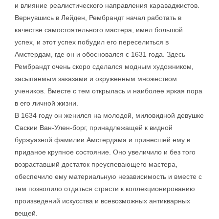
и влияние реалистического направления караваджистов.
Вернувшись в Лейден, Рембрандт начал работать в
качестве самостоятельного мастера, имел большой
успех, и этот успех побудил его переселиться в
Амстердам, где он и обосновался с 1631 года. Здесь
Рембрандт очень скоро сделался модным художником,
засыпаемым заказами и окруженным множеством
учеников. Вместе с тем открылась и наиболее яркая пора
в его личной жизни.
В 1634 году он женился на молодой, миловидной девушке
Саскии Ван-Улен-борг, принадлежащей к видной
буржуазной фамилии Амстердама и принесшей ему в
приданое крупное состояние. Оно увеличило и без того
возраставший достаток преуспевающего мастера,
обеспечило ему материальную независимость и вместе с
тем позволило отдаться страсти к коллекционированию
произведений искусства и всевозможных антикварных
вещей.