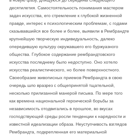
в новую фазу, длящуюся до середины следующего
десятилетия. Самостоятельность понимания мастером
задач искусства, его стремление к глубокой жизненной
правде, интерес к психологическим проблемам, с годами
сказывавшийся все более и более, выявили в Рембрандте
крупнейшую творческую индивидуальность, далеко
опередившую культуру окружавшего его буржуазного
общества. Глубокое содержание рембрандтовского
искусства последнему было недоступно. Оно хотело
искусства реалистического, но более поверхностного.
Своеобразие живописных приемов Рембрандта в свою
очередь шло вразрез с общепринятой тщательной,
несколько прилизанной манерой письма. По мере того
как времена национальной героической борьбы за
независимость отодвигались в прошлое, во вкусах
господствующей среды росли тенденции к нарядности и
известной идеализации образа. Неуступчивость взглядов
Рембрандта, подкрепленная его материальной