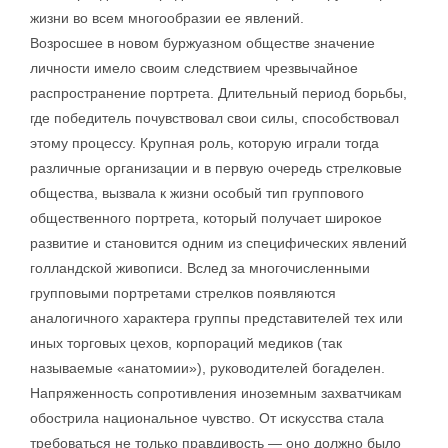
жизни во всем многообразии ее явлений.
Возросшее в новом буржуазном обществе значение
личности имело своим следствием чрезвычайное
распространение портрета. Длительный период борьбы,
где победитель почувствовал свои силы, способствовал
этому процессу. Крупная роль, которую играли тогда
различные организации и в первую очередь стрелковые
общества, вызвала к жизни особый тип группового
общественного портрета, который получает широкое
развитие и становится одним из специфических явлений
голландской живописи. Вслед за многочисленными
групповыми портретами стрелков появляются
аналогичного характера группы представителей тех или
иных торговых цехов, корпораций медиков (так
называемые «анатомии»), руководителей богаделен.
Напряженность сопротивления иноземным захватчикам
обострила национальное чувство. От искусства стала
требоваться не только правдивость — оно должно было