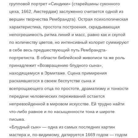
групповой портрет «Синдики» (старейшины суконного
цеха, 1662, Амстердам) заслуженно считается одной из
вершин творчества Рембрандта). Острая психологическая
характеристика, простота построения, скрадывающая
непогрешимость ритма линий и масс, равно как и скупой
по количеству цветов, но интенсивный колорит суммируют
в себе весь предшествующий путь Рембрандта-
портретиста. В области библейской живописи та же роль
принадлежит «Возвращению блудного сына»,
находящемуся в Эрмитаже. Сцена примирения
раскаявшегося в своем беспутстве сына и
всепрощающего отца по простоте, драматизму и тонкости
передачи человеческих переживаний остается
непревзойденной в мировом искусстве. Ей трудно найти
что-либо равное и по насыщенности тона и широте
письма.
«Блудный сын» — одна из самых последних картин
мастера и, по-видимому, датируется 1669 годом — годом