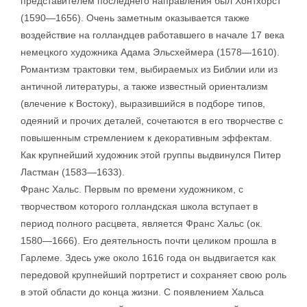
представителем последнего направления был Хонтхорст
(1590—1656). Очень заметным оказывается также
воздействие на голландцев работавшего в начале 17 века
немецкого художника Адама Эльсхеймера (1578—1610).
Романтизм трактовки тем, выбираемых из Библии или из
античной литературы, а также известный ориентализм
(влечение к Востоку), выразившийся в подборе типов,
одеяний и прочих деталей, сочетаются в его творчестве с
повышенным стремлением к декоративным эффектам.
Как крупнейший художник этой группы выдвинулся Питер
Ластман (1583—1633).
Франс Хальс. Первым по времени художником, с
творчеством которого голландская школа вступает в
период полного расцвета, является Франс Хальс (ок.
1580—1666). Его деятельность почти целиком прошла в
Гарлеме. Здесь уже около 1616 года он выдвигается как
передовой крупнейший портретист и сохраняет свою роль
в этой области до конца жизни. С появлением Хальса