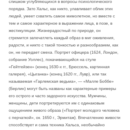
слишком углубляющихся в вопросы психологического
порядка. Зато Хальс, как никто, улавливает облик этих
людей, умеет схватить самое мимолетное, но вместе с
тем и самое характерное в выражении лица, в позе, в
жестикуляции. Жизнерадостный по природе, он
стремится запечатлеть каждый образ в миг оживления,
радости, и никто с такой тонкостью и разнообразием, как
он, не передает смеха. Портрет офицера (1624, Лондон,
собрание Уоллес), покачивающийся на стуле
«Гейтгейзен» (конец 1630-х гг., Брюссель, картинная
галерея), «Цыганка» (конец 1620 гг., Лувр), или так
называемая «Гарлемская ведьма», — «Малле Боббе»
(Берлин) могут быть названы как характерные примеры
его острого и часто задорного искусства. Мужчины,
женщины, дети портретируются им с одинаковым
ощущением живого образа («Портрет молодого человека
с перчаткой», ок. 1650 г., Эрмитаж). Впечатлению живости
способствует и сама техника Хальса, необычайно