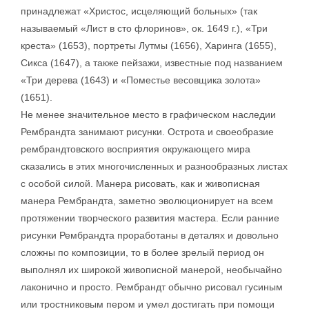
принадлежат «Христос, исцеляющий больных» (так
называемый «Лист в сто флоринов», ок. 1649 г.), «Три
креста» (1653), портреты Лутмы (1656), Харинга (1655),
Сикса (1647), а также пейзажи, известные под названием
«Три дерева (1643) и «Поместье весовщика золота»
(1651).
Не менее значительное место в графическом наследии
Рембрандта занимают рисунки. Острота и своеобразие
рембрандтовского восприятия окружающего мира
сказались в этих многочисленных и разнообразных листах
с особой силой. Манера рисовать, как и живописная
манера Рембрандта, заметно эволюционирует на всем
протяжении творческого развития мастера. Если ранние
рисунки Рембрандта проработаны в деталях и довольно
сложны по композиции, то в более зрелый период он
выполнял их широкой живописной манерой, необычайно
лаконично и просто. Рембрандт обычно рисовал гусиным
или тростниковым пером и умел достигать при помощи