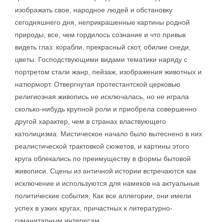
изображать свое, народное людей и обстановку
сегодняшнего дня, неприкрашенные картины родной
природы, все, чем гордилось сознание и что привык
видеть глаз: корабли, прекрасный скот, обилие снеди,
цветы. Господствующими видами тематики наряду с
портретом стали жанр, пейзаж, изображения животных и
натюрморт. Отвергнутая протестантской церковью
религиозная живопись не исключалась, но не играла
сколько-нибудь крупной роли и приобрела совершенно
другой характер, чем в странах властвующего
католицизма. Мистическое начало было вытеснено в них
реалистической трактовкой сюжетов, и картины этого
круга облекались по преимуществу в формы бытовой
живописи. Сцены из античной истории встречаются как
исключение и используются для намеков на актуальные
политические события. Как все аллегории, они имели
успех в узких кругах, причастных к литературно-
гуманитарным интересам.