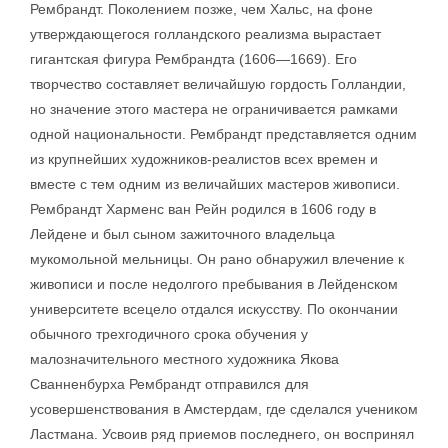
Рембрандт. Поколением позже, чем Хальс, на фоне
утверждающегося голландского реализма вырастает
гигантская фигура Рембрандта (1606—1669). Его
творчество составляет величайшую гордость Голландии,
но значение этого мастера не ограничивается рамками
одной национальности. Рембрандт представляется одним
из крупнейших художников-реалистов всех времен и
вместе с тем одним из величайших мастеров живописи.
Рембрандт Харменс ван Рейн родился в 1606 году в
Лейдене и был сыном зажиточного владельца
мукомольной мельницы. Он рано обнаружил влечение к
живописи и после недолгого пребывания в Лейденском
университете всецело отдался искусству. По окончании
обычного трехгодичного срока обучения у
малозначительного местного художника Якова
Сванненбурха Рембрандт отправился для
усовершенствования в Амстердам, где сделался учеником
Ластмана. Усвоив ряд приемов последнего, он воспринял