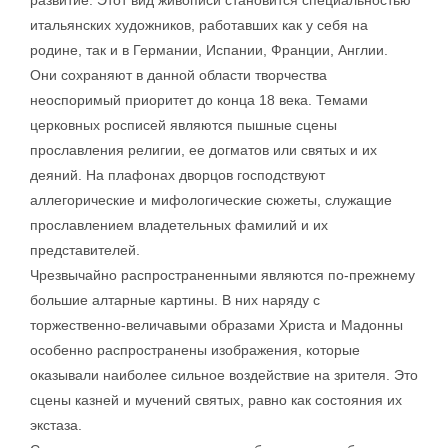
развитие. Этот вид живописи становится специальностью
итальянских художников, работавших как у себя на
родине, так и в Германии, Испании, Франции, Англии.
Они сохраняют в данной области творчества
неоспоримый приоритет до конца 18 века. Темами
церковных росписей являются пышные сцены
прославления религии, ее догматов или святых и их
деяний. На плафонах дворцов господствуют
аллегорические и мифологические сюжеты, служащие
прославлением владетельных фамилий и их
представителей.
Чрезвычайно распространенными являются по-прежнему
большие алтарные картины. В них наряду с
торжественно-величавыми образами Христа и Мадонны
особенно распространены изображения, которые
оказывали наиболее сильное воздействие на зрителя. Это
сцены казней и мучений святых, равно как состояния их
экстаза.