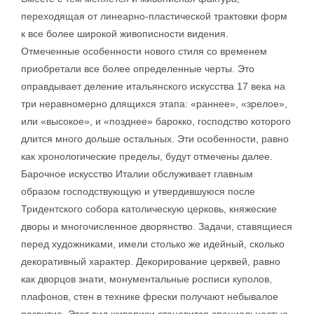
переходящая от линеарно-пластической трактовки форм
к все более широкой живописности видения.
Отмеченные особенности нового стиля со временем
приобретали все более определенные черты. Это
оправдывает деление итальянского искусства 17 века на
три неравномерно длящихся этапа: «раннее», «зрелое»,
или «высокое», и «позднее» барокко, господство которого
длится много дольше остальных. Эти особенности, равно
как хронологические пределы, будут отмечены далее.
Барочное искусство Италии обслуживает главным
образом господствующую и утвердившуюся после
Тридентского собора католическую церковь, княжеские
дворы и многочисленное дворянство. Задачи, ставящиеся
перед художниками, имели столько же идейный, сколько
декоративный характер. Декорирование церквей, равно
как дворцов знати, монументальные росписи куполов,
плафонов, стен в технике фрески получают небывалое