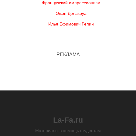
Французский импрессионизм
Эжен Делакруа
Илья Ефимович Репин
РЕКЛАМА
La-Fa.ru
Материалы в помощь студентам