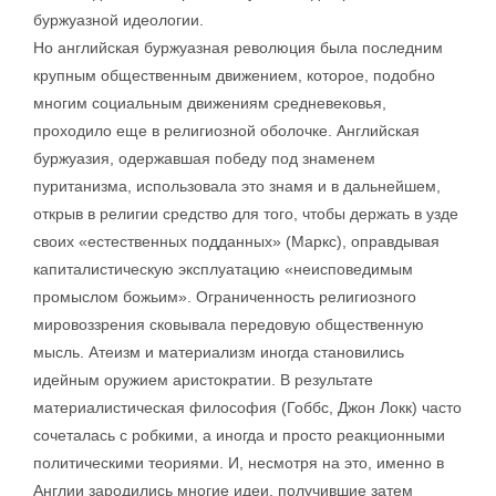
буржуазной идеологии.
Но английская буржуазная революция была последним
крупным общественным движением, которое, подобно
многим социальным движениям средневековья,
проходило еще в религиозной оболочке. Английская
буржуазия, одержавшая победу под знаменем
пуританизма, использовала это знамя и в дальнейшем,
открыв в религии средство для того, чтобы держать в узде
своих «естественных подданных» (Маркс), оправдывая
капиталистическую эксплуатацию «неисповедимым
промыслом божьим». Ограниченность религиозного
мировоззрения сковывала передовую общественную
мысль. Атеизм и материализм иногда становились
идейным оружием аристократии. В результате
материалистическая философия (Гоббс, Джон Локк) часто
сочеталась с робкими, а иногда и просто реакционными
политическими теориями. И, несмотря на это, именно в
Англии зародились многие идеи, получившие затем