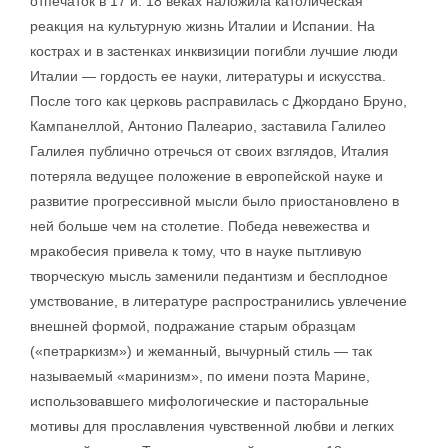
отпечаток в 17 и. 18 веках наложила католическая
реакция на культурную жизнь Италии и Испании. На
кострах и в застенках инквизиции погибли лучшие люди
Италии — гордость ее науки, литературы и искусства.
После того как церковь расправилась с Джордано Бруно,
Кампанеллой, Антонио Палеарио, заставила Галилео
Галилея публично отречься от своих взглядов, Италия
потеряла ведущее положение в европейской науке и
развитие прогрессивной мысли было приостановлено в
ней больше чем на столетие. Победа невежества и
мракобесия привела к тому, что в науке пытливую
творческую мысль заменили педантизм и бесплодное
умствование, в литературе распространились увлечение
внешней формой, подражание старым образцам
(«петраркизм») и жеманный, вычурный стиль — так
называемый «маринизм», по имени поэта Марине,
использовавшего мифологические и пасторальные
мотивы для прославления чувственной любви и легких