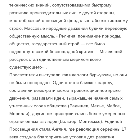
технических знаний, сопутствовавшими быстрому
развитию производительных сил, с другой стороны,
многообразной оппозицией феодально-абсолютистскому
строю. Массовые народные движения будили передовую
общественную мысль. «Религия, понимание природы,
общество, государственный строй — все было
подвергнуто самой беспощадной критике... Мыслящий
рассудок стал единственным мерилом всего
существующего» .
Просветители выступали как идеологи буржуазии, но они
не были однородны. Одни стояли близко к народу,
составляли демократическое и революционное крыло
движения, развивали идеи, выражавшие чаяния самых
угнетенных слоев общества (Радищев, Мелье, Мабле,
Морелли), другие же придерживались более умеренных,
ограниченных взглядов (Вольтер, Монтескье). Родиной
Просвещения стала Англия, где революция середины 17
века создала благоприятные условия для развития