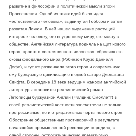
развитие в философии и политической мысли эпохи
Просвещения. Одной из таких идей была идея
«естественного человека», выдвинутая Гоббсом и затем
развитая Локком. В ней нашел выражение растущий
интерес к человеку, его внутреннему миру, его месту в
обществе. Английская литература подняла на щит нового
героя, простого «естественного человека», сбросившего
оковы феодального мира (Робинзон Крузо Даниеля
Дефо), и тут же развенчала этого героя и современную
ему буржуазную цивилизацию в едкой сатире Джонатана
Свифта. В середине 18 века ведущим жанром английской
литературы становится реалистический роман.
Летописцы буржуазной Англии (Филдинг, Смоллетт) в
своей реалистической честности запечатлели не только
прогрессивные, но и отрицательные черты нового строя.
Обострение общественных противоречий в результате
начавшейся промышленной революции породило, с
одной стороны, остросатирическую драматургию