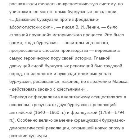
расшатывали феодально-крепостническую систему, но
уничтожить ее могли только буржуазные революции.
«...Движение буржуазии против феодально-
абсолютистских сил» , — писал В. И. Ленин, — было
«главной пружиной» исторического процесса. Это было
время, когда буржуазия — носительница нового,
прогрессивного способа производства — переживала
самую героическую пору своей истории. Главной
движущей силой буржуазных революций был трудовой
народ, но идеологом и руководителем выступала
буржуазия, решившаяся, наконец, по выражению Маркса,
«действовать заодно с крестьянами» .
Переход от феодализма к капитализму осуществлялся в
основном в результате двух буржуазных революций:
английской (1640—1660 гг.) и французской (1789—1794
гг.). Особенно велико значение французской буржуазно-
демократической революции, открывшей новую эпоху в
развитии культуры.