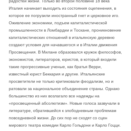
радостей жизни. Только во второй половине 18 века
Италия начинает выходить из состояния оцепенения, в
которое ее погрузили иностранный гнет и церковное иго.
Оживление экономики, подъем капиталистической
промышленности в Ломбардии и Тоскане, проникновение
капиталистических отношений в итальянскую деревню
создают условия для начавшегося и в Италии движения
Просвещения. В Милане образовался кружок философов,
экономистов, литераторов, юристов, в который входили
такие прогрессивные ученые, как братья Верри,
известный юрист Беккария и другие. Итальянские
просветители не только критиковали феодализм, но и
ратовали за национальное объединение страны. Однако
большинство из них возлагало все надежды на
«просвещенный абсолютизм». Новые голоса зазвучали в
литературе, обратившейся к злободневным проблемам
повседневной жизни. До сих пор не сходят со сцен
мирового театра комедии Карло Гольдони и Карло Гоцци.