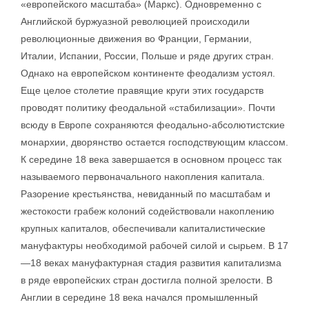
«европейского масштаба» (Маркс). Одновременно с
Английской буржуазной революцией происходили
революционные движения во Франции, Германии,
Италии, Испании, России, Польше и ряде других стран.
Однако на европейском континенте феодализм устоял.
Еще целое столетие правящие круги этих государств
проводят политику феодальной «стабилизации». Почти
всюду в Европе сохраняются феодально-абсолютистские
монархии, дворянство остается господствующим классом.
К середине 18 века завершается в основном процесс так
называемого первоначального накопления капитала.
Разорение крестьянства, невиданный по масштабам и
жестокости грабеж колоний содействовали накоплению
крупных капиталов, обеспечивали капиталистические
мануфактуры необходимой рабочей силой и сырьем. В 17
—18 веках мануфактурная стадия развития капитализма
в ряде европейских стран достигла полной зрелости. В
Англии в середине 18 века начался промышленный