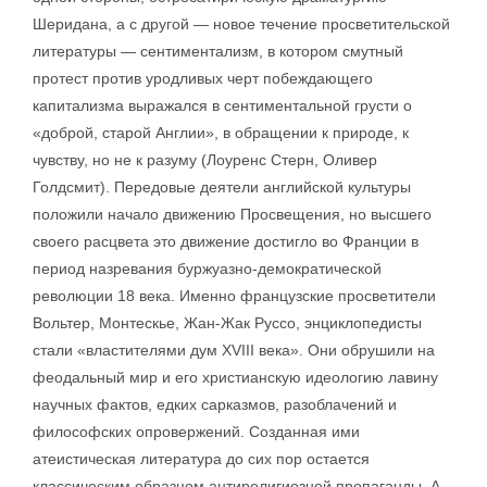
Шеридана, а с другой — новое течение просветительской
литературы — сентиментализм, в котором смутный
протест против уродливых черт побеждающего
капитализма выражался в сентиментальной грусти о
«доброй, старой Англии», в обращении к природе, к
чувству, но не к разуму (Лоуренс Стерн, Оливер
Голдсмит). Передовые деятели английской культуры
положили начало движению Просвещения, но высшего
своего расцвета это движение достигло во Франции в
период назревания буржуазно-демократической
революции 18 века. Именно французские просветители
Вольтер, Монтескье, Жан-Жак Руссо, энциклопедисты
стали «властителями дум XVIII века». Они обрушили на
феодальный мир и его христианскую идеологию лавину
научных фактов, едких сарказмов, разоблачений и
философских опровержений. Созданная ими
атеистическая литература до сих пор остается
классическим образцом антирелигиозной пропаганды. А