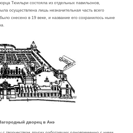
орца Тюильри состояла из отдельных павильонов,
ыла осуществлена лишь незначительная часть всего
ыло снесено в 19 веке, и название его сохранилось ныне
ра.
Загородный дворец в Анэ
у с творчеством других работавших одновременно с ними