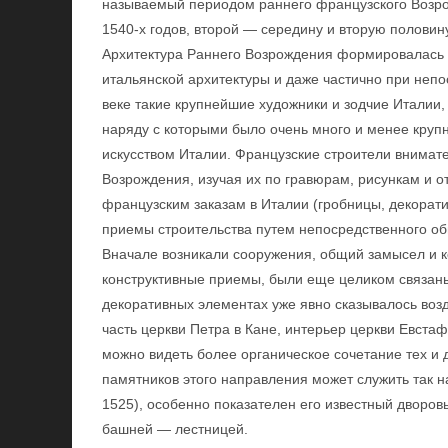
называемый периодом раннего французского Возрож
1540-х годов, второй — середину и вторую половину
Архитектура Раннего Возрождения формировалась 
итальянской архитектуры и даже частично при непо
веке такие крупнейшие художники и зодчие Италии,
наряду с которыми было очень много и менее круп
искусством Италии. Французские строители внимат
Возрождения, изучая их по гравюрам, рисункам и
французским заказам в Италии (гробницы, декорати
приемы строительства путем непосредственного о
Вначале возникали сооружения, общий замысел и к
конструктивные приемы, были еще целиком связаны 
декоративных элементах уже явно сказывалось возд
часть церкви Петра в Кане, интерьер церкви Евста
можно видеть более органическое сочетание тех и 
памятников этого направления может служить так 
1525), особенно показателен его известный дворо
башней — лестницей.