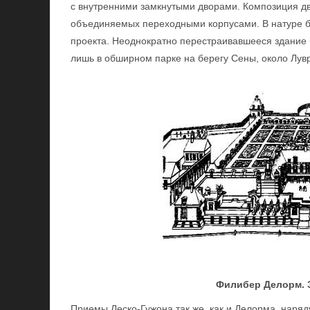
с внутренними замкнутыми дворами. Композиция дв
объединяемых переходными корпусами. В натуре б
проекта. Неоднократно перестраивавшееся здание б
лишь в обширном парке на берегу Сены, около Лув
Филибер Делорм. 
Приемы Леско-Гужона так же, как и Делорма, наряд