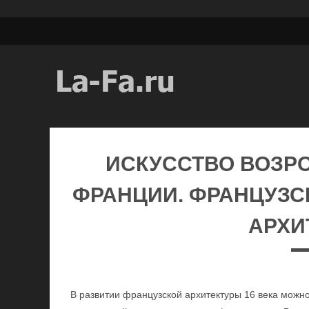
ИСКУССТВО ВОЗР
ФРАНЦИИ. ФРАНЦУЗСК
АРХИ
В развитии французской архитектуры 16 века можно