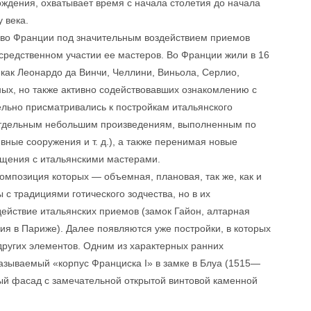
дения, охватывает время с начала столетия до начала
 века.
во Франции под значительным воздействием приемов
средственном участии ее мастеров. Во Франции жили в 16
 как Леонардо да Винчи, Челлини, Виньола, Серлио,
ных, но также активно содействовавших ознакомлению с
ельно присматривались к постройкам итальянского
 отдельным небольшим произведениям, выполненным по
вные сооружения и т. д.), а также перенимая новые
бщения с итальянскими мастерами.
омпозиция которых — объемная, плановая, так же, как и
с традициями готического зодчества, но в их
ействие итальянских приемов (замок Гайон, алтарная
фия в Париже). Далее появляются уже постройки, в которых
других элементов. Одним из характерных ранних
называемый «корпус Франциска I» в замке в Блуа (1515—
вый фасад с замечательной открытой винтовой каменной