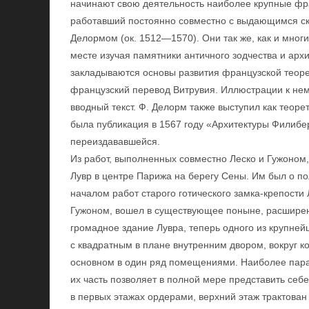
начинают свою деятельность наиболее крупные фра
работавший постоянно совместно с выдающимся с
Делормом (ок. 1512—1570). Они так же, как и многи
месте изучая памятники античного зодчества и арх
закладываются основы развития французской теоре
французский перевод Витрувия. Иллюстрации к не
вводный текст. Ф. Делорм также выступил как теоре
была публикация в 1567 году «Архитектуры Филибе
переиздававшейся.
Из работ, выполненных совместно Леско и Гужоном
Лувр в центре Парижа на берегу Сены. Им был о п
началом работ старого готического замка-крепости
Гужоном, вошел в существующее поныне, расшире
громадное здание Лувра, теперь одного из крупне
с квадратным в плане внутренним двором, вокруг к
основном в один ряд помещениями. Наиболее па
их часть позволяет в полной мере представить се
в первых этажах ордерами, верхний этаж трактован 