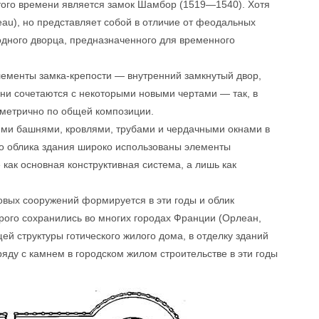
ого времени является замок Шамбор (1519—1540). Хотя
au), но представляет собой в отличие от феодальных
одного дворца, предназначенного для временного
менты замка-крепости — внутренний замкнутый двор,
ни сочетаются с некоторыми новыми чертами — так, в
мметрично по общей композиции.
ими башнями, кровлями, трубами и чердачными окнами в
го облика здания широко использованы элементы
 как основная конструктивная система, а лишь как
вых сооружений формируется в эти годы и облик
рого сохранились во многих городах Франции (Орлеан,
ей структуры готического жилого дома, в отделку зданий
яду с камнем в городском жилом строительстве в эти годы