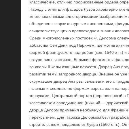
классические, отлично прорисованные ордера опре
Наряду с этим для фасадов Лувра характерно очен
многочисленными аллегорическими изображениями.
объединены с архитектурными членениями, фигуры
свидетельствующих о превосходном знании челове
Среди многочисленных построек Ф. Делорма следуе
аббатства Сен Дени под Парижем, где мотив антич
формой французского надгробия (кон. 1540-х гг.) 
натуре лишь частично. Большие фрагменты фасадо
во дворы Школы изящных искусств. Дворец Анэ пр
развитии темы загородного дворца. Внешне он уже
окружавшие дворец Анэ рвы связывали его с тради
пышные и сложные по формам ворота вели на пара
корпусами. Центральный портал (перенесенный в П
классическом соподчинении (нижний — дорический,
дворца Делорм применил необычную для Франции т
перекрытием. Для Парижа Делормом был разработа
строительством невдалеке от Лувра (1560-е гг.). 