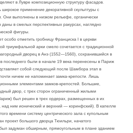
деляют в Лувре композиционную структуру фасадов.
ь широкое применение декоративной скульптуры с
 Они выполнены в низком рельефе, органически
 даны в смелых перспективных ракурсах, наглядно
ческой фигуры.
т особо отметить гробницу Франциска I в церкви
ной триумфальной арки смело сочетается с традиционной
и загородный дворец в Анэ (1552—1560), сохранившийся в
в последнего были в начале 19 века перенесены в Париж
едставляет собой следующий после Шамбора этап в
 почти ничем не напоминает замка-крепости. Лишь
ционными элементами замков-крепостей. Большие,
дный двор, с трех сторон ограниченный жилыми
ариж) был решен в трех ордерах, размещенных в их
 над ним ионический и верхний — коринфский). В капелле
ого времени систему центрического зала с купольным
н проект большого дворца Тюильри, начатого
Он был задуман обширным, прямоугольным в плане зданием