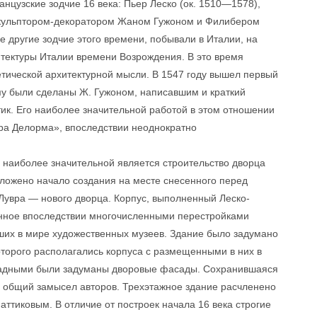
нцузские зодчие 16 века: Пьер Леско (ок. 1510—1578),
кульптором-декоратором Жаном Гужоном и Филибером
е другие зодчие этого времени, побывали в Италии, на
итектуры Италии времени Возрождения. В это время
тической архитектурной мысли. В 1547 году вышел первый
му были сделаны Ж. Гужоном, написавшим и краткий
тик. Его наиболее значительной работой в этом отношении
ра Делорма», впоследствии неоднократно
, наиболее значительной является строительство дворца
оложено начало создания на месте снесенного перед
 Лувра — нового дворца. Корпус, выполненный Леско-
нное впоследствии многочисленными перестройками
йших в мире художественных музеев. Здание было задумано
оторого располагались корпуса с размещенными в них в
радными были задуманы дворовые фасады. Сохранившаяся
бе общий замысел авторов. Трехэтажное здание расчленено
аттиковым. В отличие от построек начала 16 века строгие