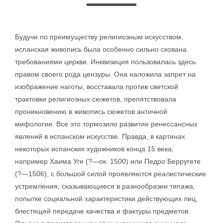
Будучи по преимуществу религиозным искусством,
испанская живопись была особенно сильно скована
требованиями церкви. Инквизиция пользовалась здесь
правом своего рода цензуры. Она наложила запрет на
изображение наготы, восставала против светской
трактовки религиозных сюжетов, препятствовала
проникновению в живопись сюжетов античной
мифологии. Все это тормозило развитие ренессансных
явлений в испанском искусстве. Правда, в картинах
некоторых испанских художников конца 15 века,
например Хаима Уге (?—ок. 1500) или Педро Берругете
(?—1506), с большой силой проявляются реалистические
устремления, сказывающиеся в разнообразии типажа,
попытке социальной характеристики действующих лиц,
блестящей передаче качества и фактуры предметов.