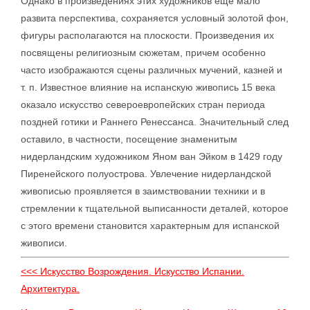
Однако в произведениях этих художников еще мало
развита перспектива, сохраняется условный золотой фон,
фигуры располагаются на плоскости. Произведения их
посвящены религиозным сюжетам, причем особенно
часто изображаются сцены различных мучений, казней и
т. п. Известное влияние на испанскую живопись 15 века
оказало искусство североевропейских стран периода
поздней готики и Раннего Ренессанса. Значительный след
оставило, в частности, посещение знаменитым
нидерландским художником Яном ван Эйком в 1429 году
Пиренейского полуострова. Увлечение нидерландской
живописью проявляется в заимствовании техники и в
стремлении к тщательной выписанности деталей, которое
с этого времени становится характерным для испанской
живописи.
<<< Искусство Возрождения. Искусство Испании.
Архитектура.