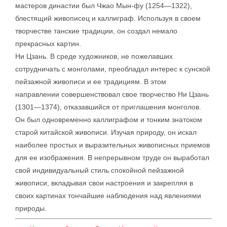
мастеров династии был Чжао Мын-фу (1254—1322),
блестящий живописец и каллиграф. Используя в своем
творчестве танские традиции, он создал немало
прекрасных картин.
Ни Цзань. В среде художников, не пожелавших
сотрудничать с монголами, преобладал интерес к сунской
пейзажной живописи и ее традициям. В этом
направлении совершенствовал свое творчество Ни Цзань
(1301—1374), отказавшийся от приглашения монголов.
Он был одновременно каллиграфом и тонким знатоком
старой китайской живописи. Изучая природу, он искал
наиболее простых и выразительных живописных приемов
для ее изображения. В непрерывном труде он выработал
свой индивидуальный стиль спокойной пейзажной
живописи, вкладывая свои настроения и закрепляя в
своих картинах тончайшие наблюдения над явлениями
природы.