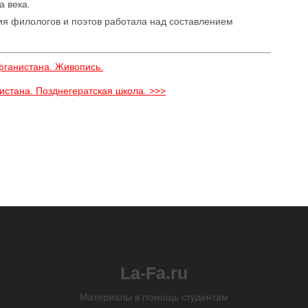
 века.
я филологов и поэтов работала над составлением
фганистана. Живопись.
истана. Позднегератская школа. >>>
La-Fa.ru
Материалы в помощь студентам