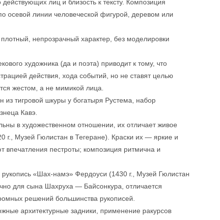
 действующих лиц и близость к тексту. Композиция
по осевой линии человеческой фигурой, деревом или
плотный, непрозрачный характер, без моделировки
ового художника (да и поэта) приводит к тому, что
рацией действия, хода событий, но не ставят целью
ся жестом, а не мимикой лица.
 из тигровой шкуры у богатыря Рустема, набор
знеца Кавэ.
льны в художественном отношении, их отличает живое
 г., Музей Гюлистан в Тегеране). Краски их — яркие и
т впечатления пестроты; композиция ритмична и
 рукопись «Шах-намэ» Фердоуси (1430 г., Музей Гюлистан
чно для сына Шахруха — Байсонкура, отличается
кромных решений большинства рукописей.
ожные архитектурные задники, применение ракурсов