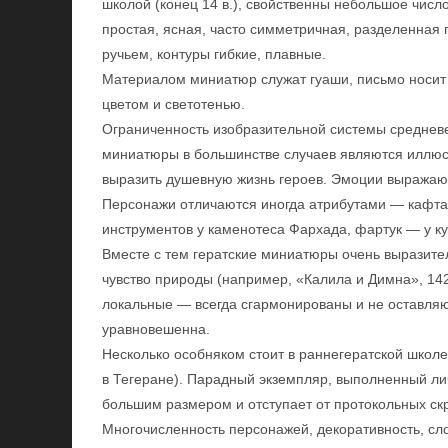
школой (конец 14 в.), свойственны небольшое число
простая, ясная, часто симметричная, разделенная 
ручьем, контуры гибкие, плавные.
Материалом миниатюр служат гуаши, письмо носит 
цветом и светотенью.
Ограниченность изобразительной системы средневек
миниатюры в большинстве случаев являются иллюст
выразить душевную жизнь героев. Эмоции выражают
Персонажи отличаются иногда атрибутами — кафтан
инструментов у каменотеса Фархада, фартук — у ку
Вместе с тем гератские миниатюры очень выразите
чувство природы (например, «Калила и Димна», 1420
локальные — всегда сгармонированы и не оставляю
уравновешенна.
Несколько особняком стоит в раннегератской школе
в Тегеране). Парадный экземпляр, выполненный ли
большим размером и отступает от протокольных с
Многочисленность персонажей, декоративность, сл