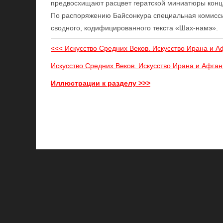
предвосхищают расцвет гератской миниатюры конца
По распоряжению Байсонкура специальная комисси
сводного, кодифицированного текста «Шах-намэ».
<<< Искусство Средних Веков. Искусство Ирана и А
Искусство Средних Веков. Искусство Ирана и Афган
Иллюстрации к разделу >>>