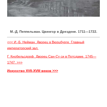
М.-Д. Пеппельман. Цвингср в Дрездене. 1711—1722.
<<< И.-Б. Нейман. Дворец в Вюрцбурге. Главный
императорский зал.
Г. Кнобельсдорф. Дворец Сан-Су си в Потсдаме. 1745—
1747. >>>
Искусство XVII-XVIII веков >>>