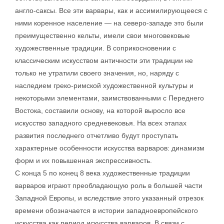
англо-саксы. Все эти варвары, как и ассимилирующееся с
ними коренное население — на северо-западе это были
преимущественно кельты, имели свои многовековые
художественные традиции. В соприкосновении с
классическим искусством античности эти традиции не
только не утратили своего значения, но, наряду с
наследием греко-римской художественной культуры и
некоторыми элементами, заимствованными с Переднего
Востока, составили основу, на которой выросло все
искусство западного средневековья. На всех этапах
развития последнего отчетливо будут проступать
характерные особенности искусства варваров: динамизм
форм и их повышенная экспрессивность.
С конца 5 по конец 8 века художественные традиции
варваров играют преобладающую роль в большей части
Западной Европы, и вследствие этого указанный отрезок
времени обозначается в истории западноевропейского
искусства как период искусства варваров. В связи с