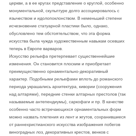
церкви, а в ее кругах представление о круглой, особенно
монументальной, скульптуре долго ассоциировалось с
язычеством и идолопоклонством. В неменьшей степени
исчезновение статуарной пластики было, однако,
обусловлено тем обстоятельством, что эта форма
искусства была чужда художественным навыкам осевших
теперь в Европе варваров.
Искусство рельефа претерпевает существеннейшие
изменения. Он становится плоским и приобретает
преимущественно орнаментально-декоративный
характер. Подобными рельефами вплоть до романского
периода украшались архитектура, кивории (сооружения
над алтарями), передние стенки алтарных престолов (так
называемые антепендиумы), саркофаги и пр. В качестве
особенно часто встречающихся орнаментальных форм
можно назвать плетения из лент и жгутов, сохранившиеся
от раннехристианского искусства изображения побегов
виноградных лоз, декоративных крестов, венков с