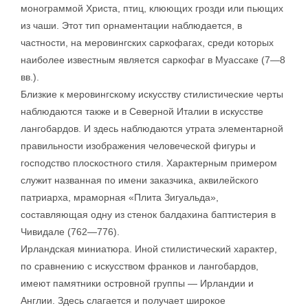
монограммой Христа, птиц, клюющих грозди или пьющих
из чаши. Этот тип орнаментации наблюдается, в
частности, на меровингских саркофагах, среди которых
наиболее известным является саркофаг в Муассаке (7—8
вв.).
Близкие к меровингскому искусству стилистические черты
наблюдаются также и в Северной Италии в искусстве
лангобардов. И здесь наблюдаются утрата элементарной
правильности изображения человеческой фигуры и
господство плоскостного стиля. Характерным примером
служит названная по имени заказчика, аквилейского
патриарха, мраморная «Плита Зигуальда»,
составляющая одну из стенок балдахина баптистерия в
Чивидале (762—776).
Ирландская миниатюра. Иной стилистический характер,
по сравнению с искусством франков и лангобардов,
имеют памятники островной группы — Ирландии и
Англии. Здесь слагается и получает широкое