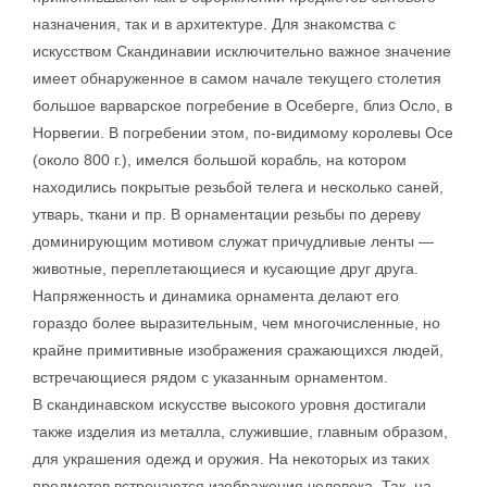
назначения, так и в архитектуре. Для знакомства с
искусством Скандинавии исключительно важное значение
имеет обнаруженное в самом начале текущего столетия
большое варварское погребение в Осеберге, близ Осло, в
Норвегии. В погребении этом, по-видимому королевы Осе
(около 800 г.), имелся большой корабль, на котором
находились покрытые резьбой телега и несколько саней,
утварь, ткани и пр. В орнаментации резьбы по дереву
доминирующим мотивом служат причудливые ленты —
животные, переплетающиеся и кусающие друг друга.
Напряженность и динамика орнамента делают его
гораздо более выразительным, чем многочисленные, но
крайне примитивные изображения сражающихся людей,
встречающиеся рядом с указанным орнаментом.
В скандинавском искусстве высокого уровня достигали
также изделия из металла, служившие, главным образом,
для украшения одежд и оружия. На некоторых из таких
предметов встречаются изображения человека. Так, на