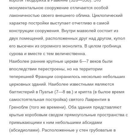
короля Теодориха в Равенне (526—530). Это
монументальное сооружение отличается особой
лаконичностью своего внешнего облика. Циклопический
характер постройки выступает отчетливо в самой
конструкции сооружения. Внутри мавзолей состоит из
двух помещений, расположенных друг над другом, купол
его высечен из огромного монолита. В целом гробница
сурова и вместе с тем величественна.
Наиболее ранние крупные церкви 6—7 веков были
впоследствии перестроены, но на территории
теперешней Франции сохранилось несколько небольших
церковных зданий. Наиболее известными являются
баптистерий в Пуатье (7—8 вв.) и крипта (в былое время
самостоятельная постройка) святого Лаврентия в
Гренобле (того же времени). Оба здания представляют
крытые коробовым сводом прямоугольные пространства с
примыкающими к ним небольшими абсидами
(абсидиолами). Расположенные у стен грубоватые в