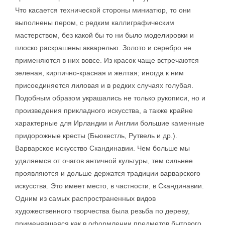
Что касается технической стороны миниатюр, то они
выполнены пером, с редким каллиграфическим
мастерством, без какой бы то ни было моделировки и
плоско раскрашены акварелью. Золото и серебро не
применяются в них вовсе. Из красок чаще встречаются
зеленая, кирпично-красная и желтая; иногда к ним
присоединяется лиловая и в редких случаях голубая.
Подобным образом украшались не только рукописи, но и
произведения прикладного искусства, а также крайне
характерные для Ирландии и Англии большие каменные
придорожные кресты (Бьюкестль, Рутвель и др.).
Варварское искусство Скандинавии. Чем больше мы
удаляемся от очагов античной культуры, тем сильнее
проявляются и дольше держатся традиции варварского
искусства. Это имеет место, в частности, в Скандинавии.
Одним из самых распространенных видов
художественного творчества была резьба по дереву,
применявшаяся как в оформлении предметов бытового