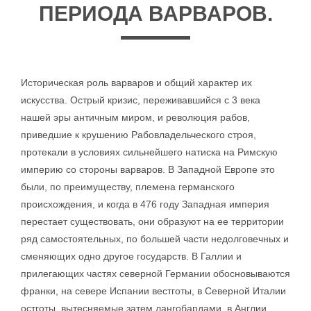
ПЕРИОДА ВАРВАРОВ.
Историческая роль варваров и общий характер их
искусства. Острый кризис, переживавшийся с 3 века
нашей эры античным миром, и революция рабов,
приведшие к крушению Рабовладельческого строя,
протекали в условиях сильнейшего натиска на Римскую
империю со стороны варваров. В Западной Европе это
были, по преимуществу, племена германского
происхождения, и когда в 476 году Западная империя
перестает существовать, они образуют на ее территории
ряд самостоятельных, по большей части недолговечных и
сменяющих одно другое государств. В Галлии и
прилегающих частях северной Германии обосновываются
франки, на севере Испании вестготы, в Северной Италии
остготы, вытесняемые затем лангобардами, в Англии