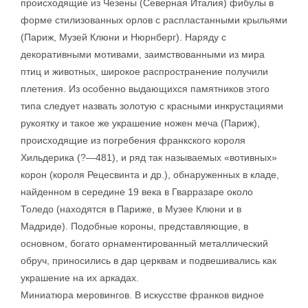
происходящие из Чезены (Северная Италия) фибулы в
форме стилизованных орлов с распластанными крыльями
(Париж, Музей Клюни и Нюрнберг). Наряду с
декоративными мотивами, заимствованными из мира
птиц и животных, широкое распространение получили
плетения. Из особенно выдающихся памятников этого
типа следует назвать золотую с красными инкрустациями
рукоятку и такое же украшение ножен меча (Париж),
происходящие из погребения франкского короля
Хильдерика (?—481), и ряд так называемых «вотивных»
корон (короля Рецесвинта и др.), обнаруженных в кладе,
найденном в середине 19 века в Гварразаре около
Толедо (находятся в Париже, в Музее Клюни и в
Мадриде). Подобные короны, представляющие, в
основном, богато орнаментированный металлический
обруч, приносились в дар церквам и подвешивались как
украшение на их аркадах.
Миниатюра меровингов. В искусстве франков видное