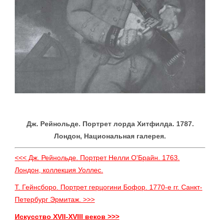
Дж. Рейнольде. Портрет лорда Хитфилда. 1787.
Лондон, Национальная галерея.
<<< Дж. Рейнольде. Портрет Нелли О'Брайн. 1763.
Лондон, коллекция Уоллес.
Т. Гейнсборо. Портрет герцогини Бофор. 1770-е гг. Санкт-
Петербург Эрмитаж. >>>
Искусство XVII-XVIII веков >>>