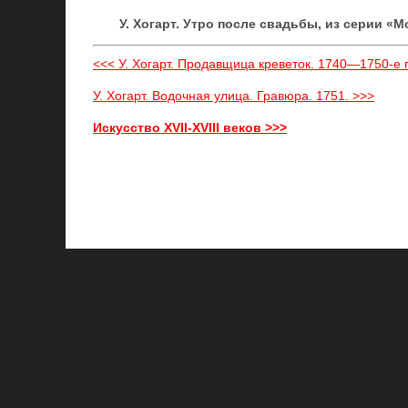
У. Xогарт. Утро после свадьбы, из серии «
<<< У. Xогарт. Продавщица креветок. 1740—1750-е 
У. Xогарт. Водочная улица. Гравюра. 1751. >>>
Искусство XVII-XVIII веков >>>