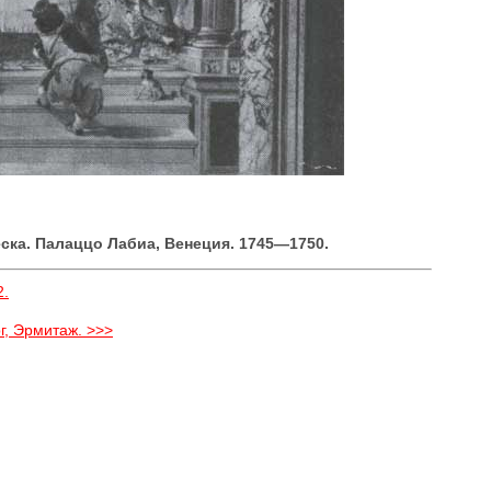
еска. Палаццо Лабиа, Венеция. 1745—1750.
2.
рг, Эрмитаж. >>>