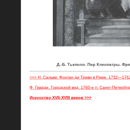
Д.-Б. Тьеполо. Пир Клеопатры. Фр
<<< Н. Сальви. Фонтан ди Треви в Риме. 1732—176
Ф. Гварди. Городской вид. 1760-е гг. Санкт-Петербу
Искусство XVII-XVIII веков >>>