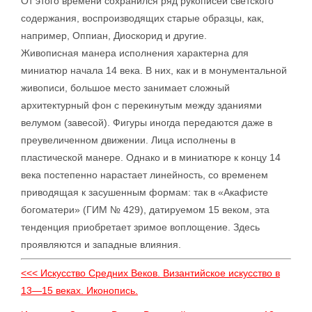
От этого времени сохранился ряд рукописей светского
содержания, воспроизводящих старые образцы, как,
например, Оппиан, Диоскорид и другие.
Живописная манера исполнения характерна для
миниатюр начала 14 века. В них, как и в монументальной
живописи, большое место занимает сложный
архитектурный фон с перекинутым между зданиями
велумом (завесой). Фигуры иногда передаются даже в
преувеличенном движении. Лица исполнены в
пластической манере. Однако и в миниатюре к концу 14
века постепенно нарастает линейность, со временем
приводящая к засушенным формам: так в «Акафисте
богоматери» (ГИМ № 429), датируемом 15 веком, эта
тенденция приобретает зримое воплощение. Здесь
проявляются и западные влияния.
<<< Искусство Средних Веков. Византийское искусство в
13—15 веках. Иконопись.