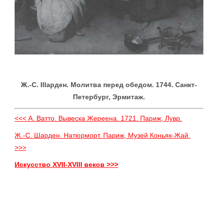
Ж.-С. IIIарден. Молитва перед обедом. 1744. Санкт-
Петербург, Эрмитаж.
<<< А. Ватто. Вывеска Жереена. 1721. Париж, Лувр.
Ж.-С. Шарден. Натюрморт. Париж, Музей Коньяк-Жай.
>>>
Искусство XVII-XVIII веков >>>