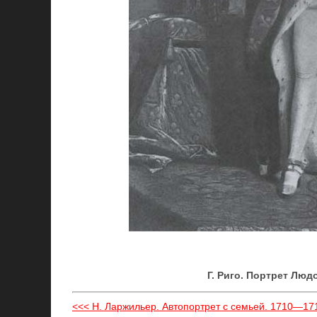
Г. Риго. Портрет Людо
<<< Н. Ларжильер. Автопортрет с семьей. 1710—171