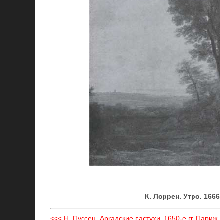
К. Лоррен. Утро. 166
<<< Н. Пуссен. Аркадские пастухи. 1650-е гг. Париж,