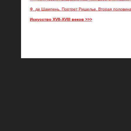
Ф. де Шампень. Портрет Ришелье. Вторая половина 
Искусство XVII-XVIII веков >>>