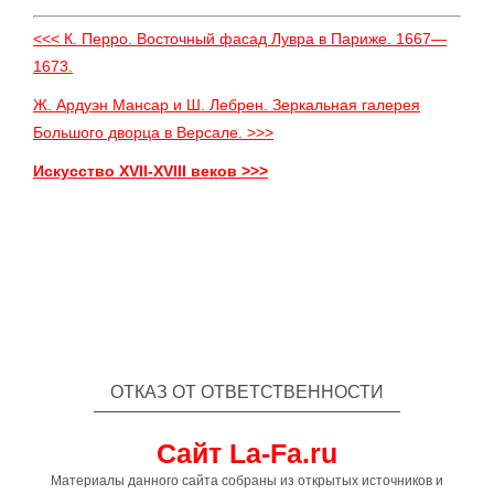
<<< К. Перро. Восточный фасад Лувра в Париже. 1667—
1673.
Ж. Ардуэн Мансар и Ш. Лебрен. Зеркальная галерея
Большого дворца в Версале. >>>
Искусство XVII-XVIII веков >>>
ОТКАЗ ОТ ОТВЕТСТВЕННОСТИ
Сайт La-Fa.ru
Материалы данного сайта собраны из открытых источников и