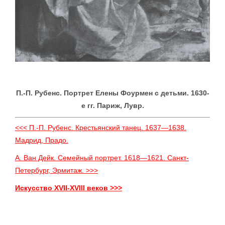
П.-П. Рубенс. Портрет Елены Фоурмен с детьми. 1630-
е гг. Париж, Лувр.
<<< П.-П. Рубенс. Крестьянский танец. 1637—1638.
Мадрид, Прадо.
А. Ван Дейк. Семейный портрет. 1618—1621. Санкт-
Петербург, Эрмитаж. >>>
Искусство XVII-XVIII веков >>>