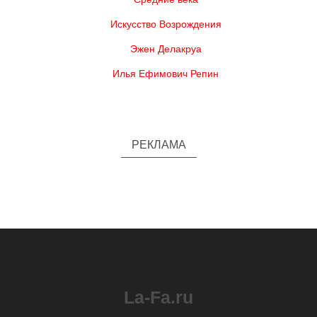
Искусство Возрождения
Эжен Делакруа
Илья Ефимович Репин
РЕКЛАМА
La-Fa.ru