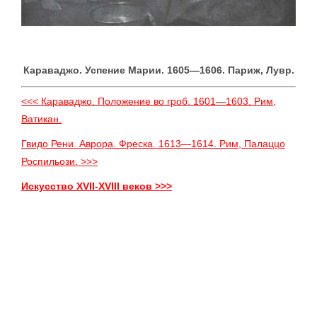
Караваджо. Успение Марии. 1605—1606. Париж, Лувр.
<<< Караваджо. Положение во гроб. 1601—1603. Рим,
Ватикан.
Гвидо Рени. Аврора. Фреска. 1613—1614. Рим, Палаццо
Роспильози. >>>
Искусство XVII-XVIII веков >>>