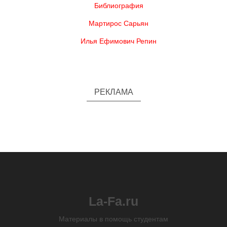
Библиография
Мартирос Сарьян
Илья Ефимович Репин
РЕКЛАМА
La-Fa.ru
Материалы в помощь студентам