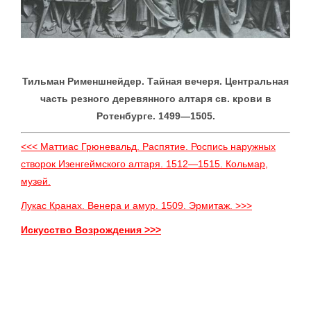
Тильман Рименшнейдер. Тайная вечеря. Центральная
часть резного деревянного алтаря св. крови в
Ротенбурге. 1499—1505.
<<< Маттиас Грюневальд. Распятие. Роспись наружных
створок Изенгеймского алтаря. 1512—1515. Кольмар,
музей.
Лукас Кранах. Венера и амур. 1509. Эрмитаж. >>>
Искусство Возрождения >>>