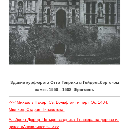
Здание курфюрста Отто-Генриха в Гейдельбергском
замке. 1556—1568. Фрагмент.
<<< Михаель Пахер. Св. Вольфганг и черт. Ок. 1484.
Мюнхен, Старая Пинакотека.
Альбрехт Дюрер. Четыре всадника. Гравюра на дереве из
цикла «Апокалипсис». >>>