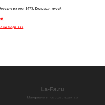
еседке из роз. 1473. Кольмар, музей.
ей.
а на меди. >>>
La-Fa.ru
Материалы в помощь студентам