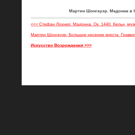
Мартин Шонгауэр. Мадонна в б
<<< Стефан Лохнер. Мадонна. Ок. 1440. Кельн, муз
Мартин Шонгауэр. Большое несение креста. Гравюр
Искусство Возрождения >>>