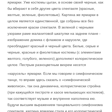
ярмарки. Уже костюмы цыган, в основе своей черные, как
бы вбирают в себя другие цвета спектакля (красные,
желтые, зеленые, фиолетовые). Картина же ярмарки в
целом является единственной, где собраны все без
исключения краски спектакля. В зеленой с черными
узорами раме малахитовой шкатулки на заднем плане -
изображение домика с флажком и карусели, где
преобладают красный и черный цвета. Белые, серые и
черные, красные и фиолетовые костюмы (с элементами
желтого, голубого, зеленого) дополняют колористическое
целое. Пестрым разноцветным вихрем несется
«карусель» ярмарки. Если мы говорим о симфоническом
танце, то вправе здесь сказать о «симфонической
живописи», так она динамична, колористически стройна
(при кажущейся пестроте и хаосе мелькающих костюмов),
так соответствует музыке и внутренне наполнена ею.
Будучи высшим выражением танцевального симфонизма
спектакля, картина ярмарки стала и его колористической