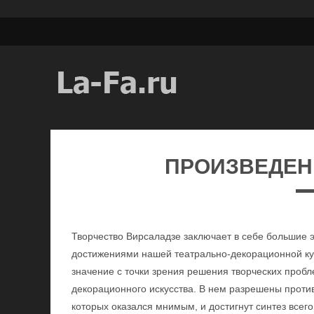
ПРОИЗВЕДЕН
Творчество Вирсаладзе заключает в себе большие 
достижениями нашей театрально-декорационной ку
значение с точки зрения решения творческих пробл
декорационного искусства. В нем разрешены прот
которых оказался мнимым, и достигнут синтез всего