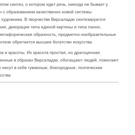
ом синтез, о котором идет речь, никогда не бывает у
н с образованием качественно новой системы
художника. В творчестве Вирсаладзе синтезируются
ия, декорации типа единой картины и типа панно,
-метафорическая образность, предметно-изобразительные
тезе обретается высшее богатство искусства.
 и красоты. Их красота простая, но драгоценная.
ченные в образах Вирсаладзе, обогащают людей, помогают
е несут в себе гуманные, благородные, поэтические
сства.