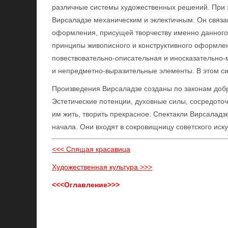
различные системы художественных решений. При эт
Вирсаладзе механическим и эклектичным. Он связа
оформления, присущей творчеству именно данного 
принципы живописного и конструктивного оформлен
повествовательно-описательная и иносказательно
и непредметно-выразительные элементы. В этом син
Произведения Вирсаладзе созданы по законам добра
Эстетические потенции, духовные силы, сосредото
им жить, творить прекрасное. Спектакли Вирсаладз
начала. Они входят в сокровищницу советского иску
<<< Спящая красавица
Художественная культура >>>
<<<Оглавление>>>