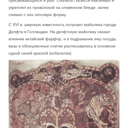
пресмыкающихся и рыб. Сначала Палисси наклеивал и
укреплял их проволокой на оловянном блюде, затем
снимал с них гипсовую форму.
С XVI в. широкую известность получает майолика города
Делфта в Голландии. На делфтскую майолику оказал
влияние китайский фарфор, и в подражание ему посуда,
вазы и облицовочные плитки расписывались в основном
одной синей краской (кобальтом).