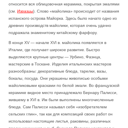
относится вся облицовочная керамика, покрытая эмалями
(см.
Изразцы
). Слово «майолика» происходит от названия
испанского острова Майорка. Здесь было начато одно из
древних производств майолики, которая очень удачно
подражала знаменитому китайскому фарфору.
В конце XV — начале XVI в. майолика появляется в
Италии, где получает широкое развитие. Быстро
выделяются крупные центры — Урбино, Фаэнца,
мастерские в Тоскане. Изделия итальянских мастеров
разнообразны: декоративные блюда, тарелки, вазы,
бокалы, посуда. Они украшены живописью особыми
майоликовыми красками по белой эмали. Во французской
керамике видное место принадлежало Бернару Палисси,
жившему в XVI в. Им были выполнены многочисленные
блюда. Сам Палисси называл себя «изобретателем
сельских глин», так как для композиций своих работ он
использовал настоящие листья, раковины, различных