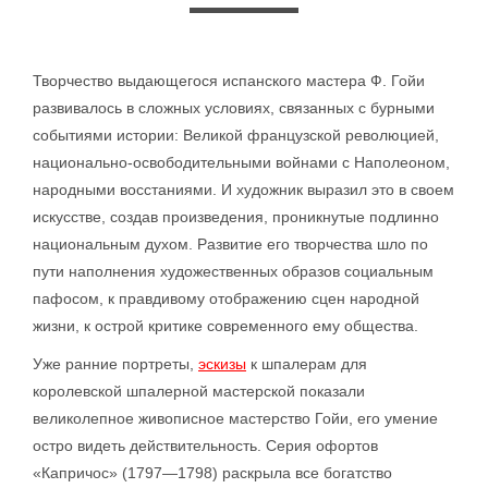
Творчество выдающегося испанского мастера Ф. Гойи
развивалось в сложных условиях, связанных с бурными
событиями истории: Великой французской революцией,
национально-освободительными войнами с Наполеоном,
народными восстаниями. И художник выразил это в своем
искусстве, создав произведения, проникнутые подлинно
национальным духом. Развитие его творчества шло по
пути наполнения художественных образов социальным
пафосом, к правдивому отображению сцен народной
жизни, к острой критике современного ему общества.
Уже ранние портреты,
эскизы
к шпалерам для
королевской шпалерной мастерской показали
великолепное живописное мастерство Гойи, его умение
остро видеть действительность. Серия офортов
«Капричос» (1797—1798) раскрыла все богатство