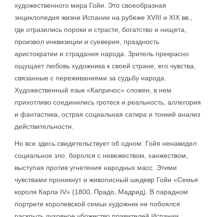
художественного мира Гойи. Это своеобразная
энциклопедия жизни Испании на рубеже XVIII и XIX вв.,
где отразились пороки и страсти, богатство и нищета,
произвол инквизиции и суеверия, праздность
аристократии и страдания народа. Зритель прекрасно
ощущает любовь художника к своей стране, его чувства,
связанные с переживаниями за судьбу народа.
Художественный язык «Капричос» сложен, в нем
прихотливо соединились гротеск и реальность, аллегория
и фантастика, острая социальная сатира и тонкий анализ
действительности.
Но все здесь свидетельствует об одном: Гойя ненавидел
социальное зло, боролся с невежеством, ханжеством,
выступая против угнетения народных масс. Этими
чувствами проникнут и живописный шедевр Гойи «Семья
короля Карла IV» (1800, Прадо, Мадрид). В парадном
портрете королевской семьи художник не побоялся
раскрыть духовное убожество правителей Испании.