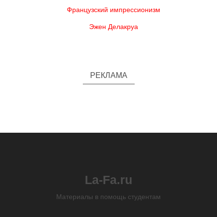
Французский импрессионизм
Эжен Делакруа
РЕКЛАМА
La-Fa.ru
Материалы в помощь студентам